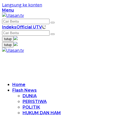
Langsung ke konten
Menu
Indeks
Official UTV
tutup
tutup
Home
Flash News
DUNIA
PERISTIWA
POLITIK
HUKUM DAN HAM