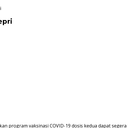
i
epri
n program vaksinasi COVID-19 dosis kedua dapat segera te