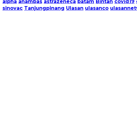
alpha
anambas
astrazeneca
batam
Bintan
covid19
sinovac
Tanjungpinang
Ulasan
ulasanco
ulasanne