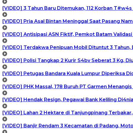
[VIDEO] 3 Tahun Baru Ditemukan, 112 Korban T#w4s
[VIDEO] Pria Asal Bintan Meninggal Saat Pasang Na
[VIDEO] Antisipasi ASN Fiktif, Pemkot Batam Validas
[VIDEO] Terdakwa Penipuan Mobil Dituntut 3 Tahun, 
[VIDEO] Polisi Tangkap 2 Kurir S4bv Seberat 3 Kg, D
[VIDEO] Petugas Bandara Kuala Lumpur Diperiksa Di
[VIDEO] PHK Massal, 178 Buruh PT Garmen Menangis
[VIDEO] Hendak Resign, Pegawai Bank Keliling Di4ni
[VIDEO] Lahan 2 Hektare di Tanjungpinang Terbakar
[VIDEO] Banjir Rendam 3 Kecamatan di Padang, Mot