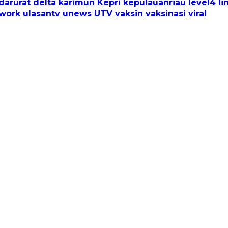
darurat
delta
karimun
Kepri
kepulauanriau
level4
li
twork
ulasantv
unews
UTV
vaksin
vaksinasi
viral