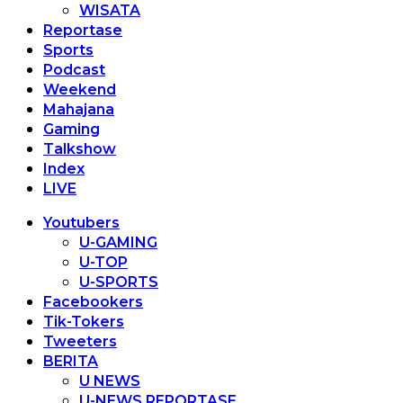
WISATA
Reportase
Sports
Podcast
Weekend
Mahajana
Gaming
Talkshow
Index
LIVE
Youtubers
U-GAMING
U-TOP
U-SPORTS
Facebookers
Tik-Tokers
Tweeters
BERITA
U NEWS
U-NEWS REPORTASE