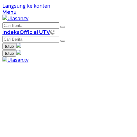
Langsung ke konten
Menu
Indeks
Official UTV
tutup
tutup