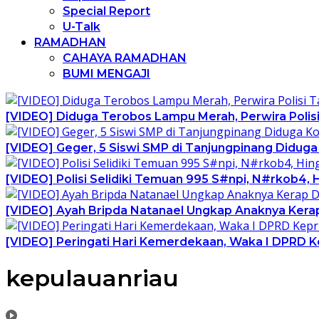
Special Report
U-Talk
RAMADHAN
CAHAYA RAMADHAN
BUMI MENGAJI
[VIDEO] Diduga Terobos Lampu Merah, Perwira Polis
[VIDEO] Geger, 5 Siswi SMP di Tanjungpinang Didu
[VIDEO] Polisi Selidiki Temuan 995 S#npi, N#rkob4,
[VIDEO] Ayah Bripda Natanael Ungkap Anaknya Kera
[VIDEO] Peringati Hari Kemerdekaan, Waka I DPRD 
kepulauanriau