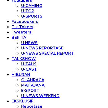
Youtubers
U-GAMING
U-TOP
U-SPORTS
Facebookers
Tik-Tokers
Tweeters
BERITA
U NEWS
U-NEWS REPORTASE
U-NEWS SPECIAL REPORT
TALKSHOW
U-TALK
U-CAST
HIBURAN
OLAHRAGA
MAHAJANA
E-SPORT
U-NEWS WEEKEND
EKSKLUSIF
Reportase