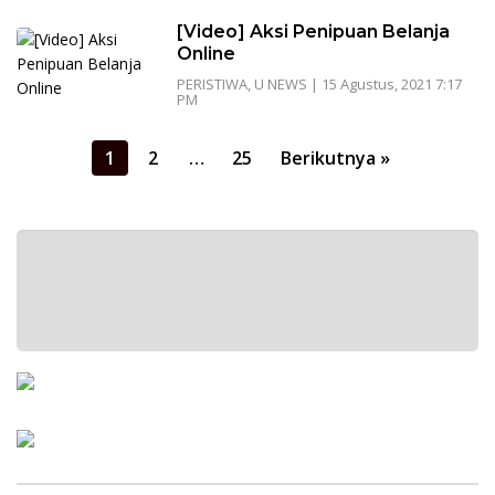
[Video] Aksi Penipuan Belanja
Online
PERISTIWA
,
U NEWS
|
15 Agustus, 2021 7:17
PM
Paginasi
1
2
…
25
Berikutnya »
pos