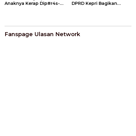
Anaknya Kerap Dip#r4s-
DPRD Kepri Bagikan
Di4niay4 Seniornya
Bendera Ke Pengendara |
Arwana | U-NEWS
U-NEWS
Fanspage Ulasan Network