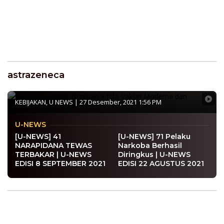
astrazeneca
[Video] Indonesia Dapat Bantuan 9 Juta
Vaksin Moderna dan Astrazeneca
KEBIJAKAN
,
U NEWS
|
27 Desember, 2021 1:56 PM
U-NEWS
[U-NEWS] 41
[U-NEWS] 71 Pelaku
NARAPIDANA TEWAS
Narkoba Berhasil
TERBAKAR | U-NEWS
Diringkus | U-NEWS
EDISI 8 SEPTEMBER 2021
EDISI 22 AGUSTUS 2021