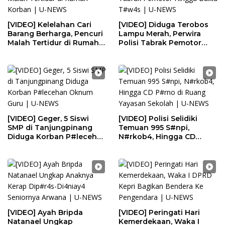
[VIDEO] Kelelahan Cari
[VIDEO] Diduga Terobos
Barang Berharga, Pencuri
Lampu Merah, Perwira
Malah Tertidur di Rumah
Polisi Tabrak Pemotor
Korban | U-NEWS
Hingga Balita T#w4s | U-
NEWS
[VIDEO] Geger, 5 Siswi
[VIDEO] Polisi Selidiki
SMP di Tanjungpinang
Temuan 995 S#npi,
Diduga Korban P#lecehan
N#rkob4, Hingga CD
Oknum Guru | U-NEWS
P#rno di Ruang Yayasan
Sekolah | U-NEWS
[VIDEO] Ayah Bripda
[VIDEO] Peringati Hari
Natanael Ungkap
Kemerdekaan, Waka I