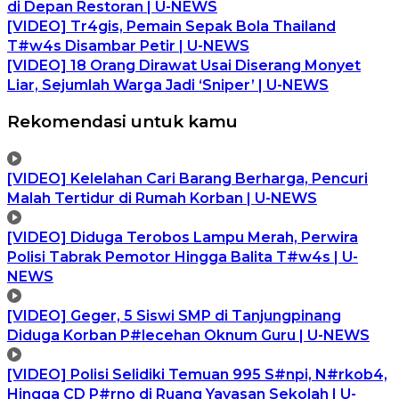
di Depan Restoran | U-NEWS
[VIDEO] Tr4gis, Pemain Sepak Bola Thailand
T#w4s Disambar Petir | U-NEWS
[VIDEO] 18 Orang Dirawat Usai Diserang Monyet
Liar, Sejumlah Warga Jadi ‘Sniper’ | U-NEWS
Rekomendasi untuk kamu
[VIDEO] Kelelahan Cari Barang Berharga, Pencuri
Malah Tertidur di Rumah Korban | U-NEWS
[VIDEO] Diduga Terobos Lampu Merah, Perwira
Polisi Tabrak Pemotor Hingga Balita T#w4s | U-
NEWS
[VIDEO] Geger, 5 Siswi SMP di Tanjungpinang
Diduga Korban P#lecehan Oknum Guru | U-NEWS
[VIDEO] Polisi Selidiki Temuan 995 S#npi, N#rkob4,
Hingga CD P#rno di Ruang Yayasan Sekolah | U-