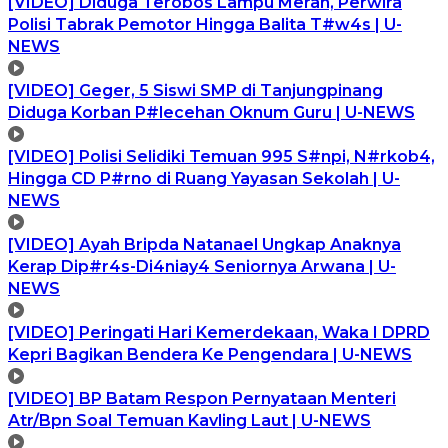
[VIDEO] Diduga Terobos Lampu Merah, Perwira
Polisi Tabrak Pemotor Hingga Balita T#w4s | U-
NEWS
[VIDEO] Geger, 5 Siswi SMP di Tanjungpinang
Diduga Korban P#lecehan Oknum Guru | U-NEWS
[VIDEO] Polisi Selidiki Temuan 995 S#npi, N#rkob4,
Hingga CD P#rno di Ruang Yayasan Sekolah | U-
NEWS
[VIDEO] Ayah Bripda Natanael Ungkap Anaknya
Kerap Dip#r4s-Di4niay4 Seniornya Arwana | U-
NEWS
[VIDEO] Peringati Hari Kemerdekaan, Waka I DPRD
Kepri Bagikan Bendera Ke Pengendara | U-NEWS
[VIDEO] BP Batam Respon Pernyataan Menteri
Atr/Bpn Soal Temuan Kavling Laut | U-NEWS