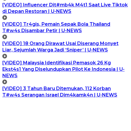
[VIDEO] Influencer Dit#mb4k M4t1 Saat Live Tiktok
di Depan Restoran | U-NEWS
[VIDEO] Tr4gis, Pemain Sepak Bola Thailand
T#w4s Disambar Petir | U-NEWS
[VIDEO] 18 Orang Dirawat Usai Diserang Monyet
Liar, Sejumlah Warga Jadi ‘Sniper’ | U-NEWS
[VIDEO] Malaysia Identifikasi Pemasok 26 Kg
Ekst4s1 Yang Diselundupkan Pilot Ke Indonesia | U-
NEWS
[VIDEO] 3 Tahun Baru Ditemukan, 112 Korban
T#w4s Serangan Israel Dim4kamk4n | U-NEWS