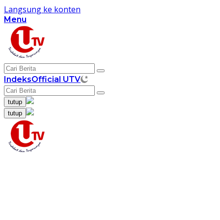
Langsung ke konten
Menu
Indeks
Official UTV
tutup
tutup