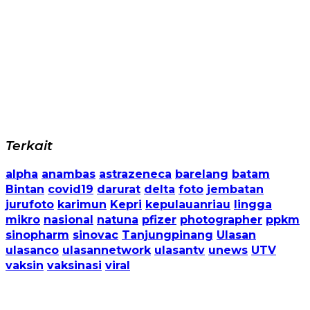
Terkait
alpha
anambas
astrazeneca
barelang
batam
Bintan
covid19
darurat
delta
foto
jembatan
jurufoto
karimun
Kepri
kepulauanriau
lingga
mikro
nasional
natuna
pfizer
photographer
ppkm
sinopharm
sinovac
Tanjungpinang
Ulasan
ulasanco
ulasannetwork
ulasantv
unews
UTV
vaksin
vaksinasi
viral