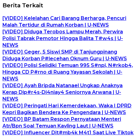
Berita Terkait
[VIDEO] Kelelahan Cari Barang Berharga, Pencuri
Malah Tertidur di Rumah Korban | U-NEWS
[VIDEO] Diduga Terobos Lampu Merah, Perwira
Polisi Tabrak Pemotor Hingga Balita T#w4s | U-
NEWS
[VIDEO] Geger, 5 Siswi SMP di Tanjungpinang
Diduga Korban P#lecehan Oknum Guru | U-NEWS
[VIDEO] Polisi Selidiki Temuan 995 S#npi, N#rkob4,
Hingga CD P#rno di Ruang Yayasan Sekolah | U-
NEWS
[VIDEO] Ayah Bripda Natanael Ungkap Anaknya
Kerap Dip#r4s-Di4niay4 Seniornya Arwana | U-
NEWS
[VIDEO] Peringati Hari Kemerdekaan, Waka I DPRD
Kepri Bagikan Bendera Ke Pengendara | U-NEWS
[VIDEO] BP Batam Respon Pernyataan Menteri
Atr/Bpn Soal Temuan Kavling Laut | U-NEWS
[VIDEO] Influencer Dit#mb4k M4t1 Saat Live Tiktok