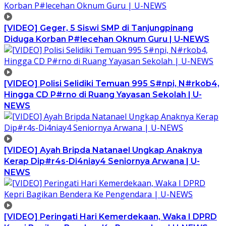
[VIDEO] Geger, 5 Siswi SMP di Tanjungpinang
Diduga Korban P#lecehan Oknum Guru | U-NEWS
[VIDEO] Polisi Selidiki Temuan 995 S#npi, N#rkob4,
Hingga CD P#rno di Ruang Yayasan Sekolah | U-
NEWS
[VIDEO] Ayah Bripda Natanael Ungkap Anaknya
Kerap Dip#r4s-Di4niay4 Seniornya Arwana | U-
NEWS
[VIDEO] Peringati Hari Kemerdekaan, Waka I DPRD