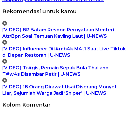
Rekomendasi untuk kamu
[VIDEO] BP Batam Respon Pernyataan Menteri
Atr/Bpn Soal Temuan Kavling Laut | U-NEWS
[VIDEO] Influencer Dit#mb4k M4t1 Saat Live Tiktok
di Depan Restoran | U-NEWS
[VIDEO] Tr4gis, Pemain Sepak Bola Thailand
T#w4s Disambar Petir | U-NEWS
[VIDEO] 18 Orang Dirawat Usai Diserang Monyet
Liar, Sejumlah Warga Jadi ‘Sniper’ | U-NEWS
Kolom Komentar