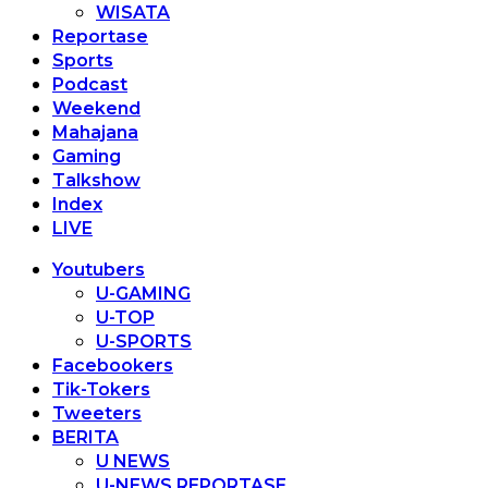
WISATA
Reportase
Sports
Podcast
Weekend
Mahajana
Gaming
Talkshow
Index
LIVE
Youtubers
U-GAMING
U-TOP
U-SPORTS
Facebookers
Tik-Tokers
Tweeters
BERITA
U NEWS
U-NEWS REPORTASE