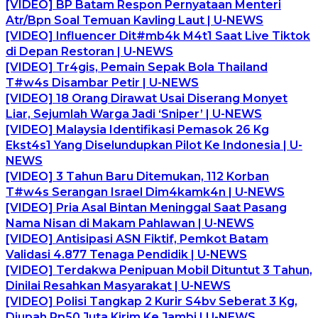
[VIDEO] BP Batam Respon Pernyataan Menteri
Atr/Bpn Soal Temuan Kavling Laut | U-NEWS
[VIDEO] Influencer Dit#mb4k M4t1 Saat Live Tiktok
di Depan Restoran | U-NEWS
[VIDEO] Tr4gis, Pemain Sepak Bola Thailand
T#w4s Disambar Petir | U-NEWS
[VIDEO] 18 Orang Dirawat Usai Diserang Monyet
Liar, Sejumlah Warga Jadi ‘Sniper’ | U-NEWS
[VIDEO] Malaysia Identifikasi Pemasok 26 Kg
Ekst4s1 Yang Diselundupkan Pilot Ke Indonesia | U-
NEWS
[VIDEO] 3 Tahun Baru Ditemukan, 112 Korban
T#w4s Serangan Israel Dim4kamk4n | U-NEWS
[VIDEO] Pria Asal Bintan Meninggal Saat Pasang
Nama Nisan di Makam Pahlawan | U-NEWS
[VIDEO] Antisipasi ASN Fiktif, Pemkot Batam
Validasi 4.877 Tenaga Pendidik | U-NEWS
[VIDEO] Terdakwa Penipuan Mobil Dituntut 3 Tahun,
Dinilai Resahkan Masyarakat | U-NEWS
[VIDEO] Polisi Tangkap 2 Kurir S4bv Seberat 3 Kg,
Diupah Rp50 Juta Kirim Ke Jambi | U-NEWS