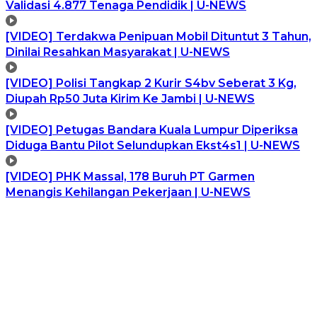
Validasi 4.877 Tenaga Pendidik | U-NEWS
[VIDEO] Terdakwa Penipuan Mobil Dituntut 3 Tahun,
Dinilai Resahkan Masyarakat | U-NEWS
[VIDEO] Polisi Tangkap 2 Kurir S4bv Seberat 3 Kg,
Diupah Rp50 Juta Kirim Ke Jambi | U-NEWS
[VIDEO] Petugas Bandara Kuala Lumpur Diperiksa
Diduga Bantu Pilot Selundupkan Ekst4s1 | U-NEWS
[VIDEO] PHK Massal, 178 Buruh PT Garmen
Menangis Kehilangan Pekerjaan | U-NEWS