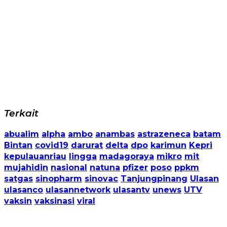
Terkait
abualim
alpha
ambo
anambas
astrazeneca
batam
Bintan
covid19
darurat
delta
dpo
karimun
Kepri
kepulauanriau
lingga
madagoraya
mikro
mit
mujahidin
nasional
natuna
pfizer
poso
ppkm
satgas
sinopharm
sinovac
Tanjungpinang
Ulasan
ulasanco
ulasannetwork
ulasantv
unews
UTV
vaksin
vaksinasi
viral