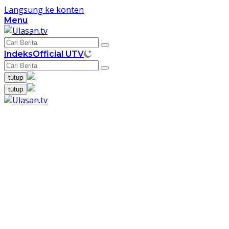
Langsung ke konten
Menu
Indeks
Official UTV
tutup
tutup