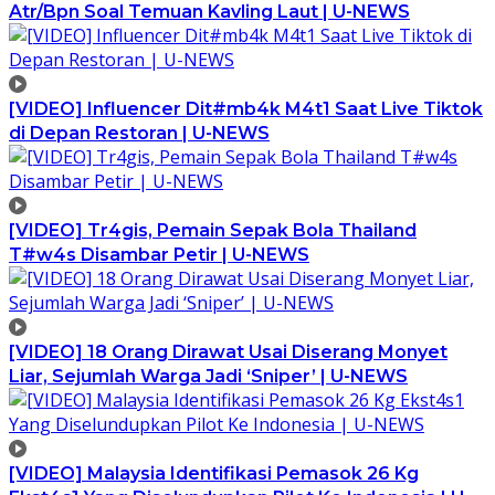
Atr/Bpn Soal Temuan Kavling Laut | U-NEWS
[VIDEO] Influencer Dit#mb4k M4t1 Saat Live Tiktok
di Depan Restoran | U-NEWS
[VIDEO] Tr4gis, Pemain Sepak Bola Thailand
T#w4s Disambar Petir | U-NEWS
[VIDEO] 18 Orang Dirawat Usai Diserang Monyet
Liar, Sejumlah Warga Jadi ‘Sniper’ | U-NEWS
[VIDEO] Malaysia Identifikasi Pemasok 26 Kg