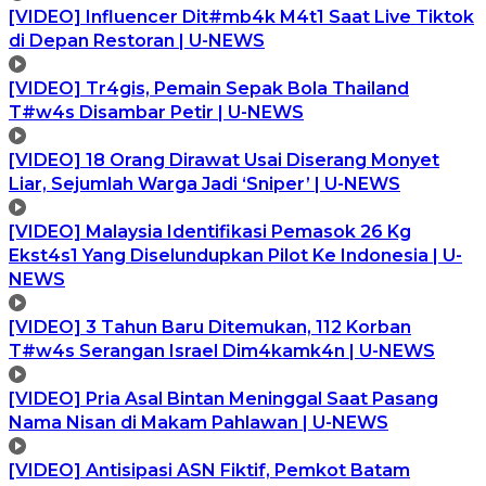
[VIDEO] Influencer Dit#mb4k M4t1 Saat Live Tiktok
di Depan Restoran | U-NEWS
[VIDEO] Tr4gis, Pemain Sepak Bola Thailand
T#w4s Disambar Petir | U-NEWS
[VIDEO] 18 Orang Dirawat Usai Diserang Monyet
Liar, Sejumlah Warga Jadi ‘Sniper’ | U-NEWS
[VIDEO] Malaysia Identifikasi Pemasok 26 Kg
Ekst4s1 Yang Diselundupkan Pilot Ke Indonesia | U-
NEWS
[VIDEO] 3 Tahun Baru Ditemukan, 112 Korban
T#w4s Serangan Israel Dim4kamk4n | U-NEWS
[VIDEO] Pria Asal Bintan Meninggal Saat Pasang
Nama Nisan di Makam Pahlawan | U-NEWS
[VIDEO] Antisipasi ASN Fiktif, Pemkot Batam