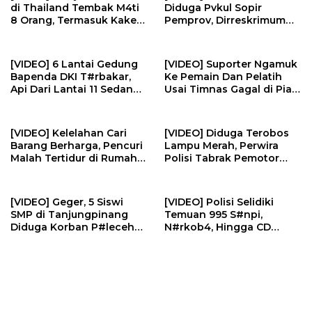
di Thailand Tembak M4ti
Diduga Pvkul Sopir
8 Orang, Termasuk Kakek
Pemprov, Dirreskrimum
Neneknya | U-NEWS
Polda Sumbar Sebut
Video Dipotong | U-NEWS
[VIDEO] 6 Lantai Gedung
[VIDEO] Suporter Ngamuk
Bapenda DKI T#rbakar,
Ke Pemain Dan Pelatih
Api Dari Lantai 11 Sedang
Usai Timnas Gagal di Piala
Renovasi | U-NEWS
AFF | U-NEWS
[VIDEO] Kelelahan Cari
[VIDEO] Diduga Terobos
Barang Berharga, Pencuri
Lampu Merah, Perwira
Malah Tertidur di Rumah
Polisi Tabrak Pemotor
Korban | U-NEWS
Hingga Balita T#w4s | U-
NEWS
[VIDEO] Geger, 5 Siswi
[VIDEO] Polisi Selidiki
SMP di Tanjungpinang
Temuan 995 S#npi,
Diduga Korban P#lecehan
N#rkob4, Hingga CD
Oknum Guru | U-NEWS
P#rno di Ruang Yayasan
Sekolah | U-NEWS