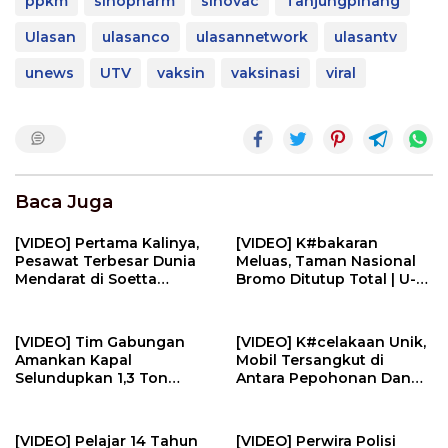
ppkm
sinopharm
sinovac
Tanjungpinang
Ulasan
ulasanco
ulasannetwork
ulasantv
unews
UTV
vaksin
vaksinasi
viral
Baca Juga
[VIDEO] Pertama Kalinya,
[VIDEO] K#bakaran
Pesawat Terbesar Dunia
Meluas, Taman Nasional
Mendarat di Soetta
Bromo Ditutup Total | U-
Jemput Pemain AC Milan |
NEWS
U-NEWS
[VIDEO] Tim Gabungan
[VIDEO] K#celakaan Unik,
Amankan Kapal
Mobil Tersangkut di
Selundupkan 1,3 Ton
Antara Pepohonan Dan
N#rkotik4 di Perairan
Kotak Listrik | U-NEWS
Bintan | U-NEWS
[VIDEO] Pelajar 14 Tahun
[VIDEO] Perwira Polisi