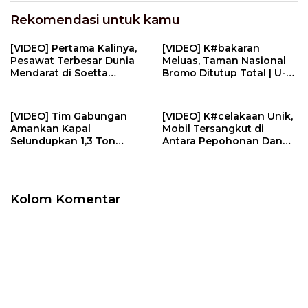
Rekomendasi untuk kamu
[VIDEO] Pertama Kalinya,
[VIDEO] K#bakaran
Pesawat Terbesar Dunia
Meluas, Taman Nasional
Mendarat di Soetta
Bromo Ditutup Total | U-
Jemput Pemain AC Milan |
NEWS
U-NEWS
[VIDEO] Tim Gabungan
[VIDEO] K#celakaan Unik,
Amankan Kapal
Mobil Tersangkut di
Selundupkan 1,3 Ton
Antara Pepohonan Dan
N#rkotik4 di Perairan
Kotak Listrik | U-NEWS
Bintan | U-NEWS
Kolom Komentar