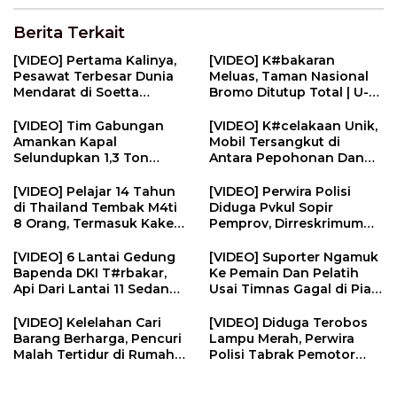
Berita Terkait
[VIDEO] Pertama Kalinya,
[VIDEO] K#bakaran
Pesawat Terbesar Dunia
Meluas, Taman Nasional
Mendarat di Soetta
Bromo Ditutup Total | U-
Jemput Pemain AC Milan |
NEWS
U-NEWS
[VIDEO] Tim Gabungan
[VIDEO] K#celakaan Unik,
Amankan Kapal
Mobil Tersangkut di
Selundupkan 1,3 Ton
Antara Pepohonan Dan
N#rkotik4 di Perairan
Kotak Listrik | U-NEWS
Bintan | U-NEWS
[VIDEO] Pelajar 14 Tahun
[VIDEO] Perwira Polisi
di Thailand Tembak M4ti
Diduga Pvkul Sopir
8 Orang, Termasuk Kakek
Pemprov, Dirreskrimum
Neneknya | U-NEWS
Polda Sumbar Sebut
Video Dipotong | U-NEWS
[VIDEO] 6 Lantai Gedung
[VIDEO] Suporter Ngamuk
Bapenda DKI T#rbakar,
Ke Pemain Dan Pelatih
Api Dari Lantai 11 Sedang
Usai Timnas Gagal di Piala
Renovasi | U-NEWS
AFF | U-NEWS
[VIDEO] Kelelahan Cari
[VIDEO] Diduga Terobos
Barang Berharga, Pencuri
Lampu Merah, Perwira
Malah Tertidur di Rumah
Polisi Tabrak Pemotor
Korban | U-NEWS
Hingga Balita T#w4s | U-
NEWS