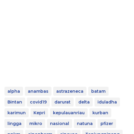
alpha
anambas
astrazeneca
batam
Bintan
covid19
darurat
delta
iduladha
karimun
Kepri
kepulauanriau
kurban
lingga
mikro
nasional
natuna
pfizer