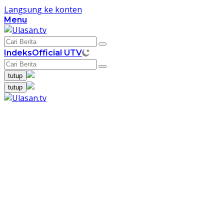
Langsung ke konten
Menu
Indeks
Official UTV
tutup
tutup