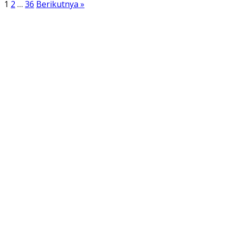
1
2
…
36
Berikutnya »