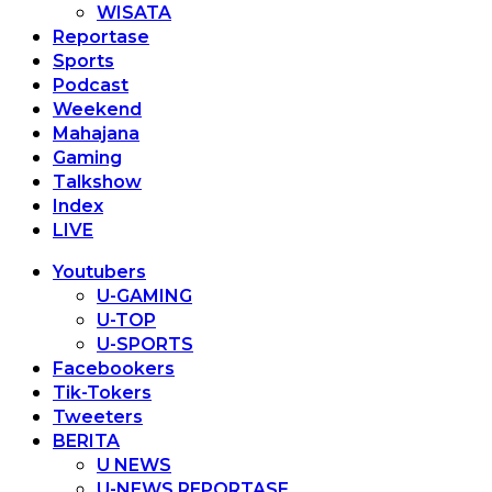
WISATA
Reportase
Sports
Podcast
Weekend
Mahajana
Gaming
Talkshow
Index
LIVE
Youtubers
U-GAMING
U-TOP
U-SPORTS
Facebookers
Tik-Tokers
Tweeters
BERITA
U NEWS
U-NEWS REPORTASE