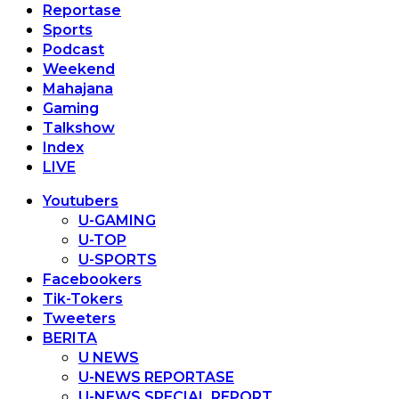
Reportase
Sports
Podcast
Weekend
Mahajana
Gaming
Talkshow
Index
LIVE
Youtubers
U-GAMING
U-TOP
U-SPORTS
Facebookers
Tik-Tokers
Tweeters
BERITA
U NEWS
U-NEWS REPORTASE
U-NEWS SPECIAL REPORT