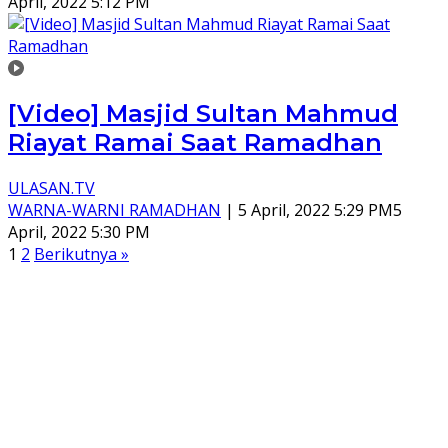
April, 2022 5:12 PM
[Video] Masjid Sultan Mahmud
Riayat Ramai Saat Ramadhan
ULASAN.TV
WARNA-WARNI RAMADHAN
|
5 April, 2022 5:29 PM
5
April, 2022 5:30 PM
Paginasi
1
2
Berikutnya »
pos