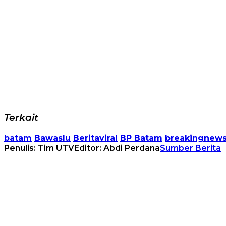
Terkait
batam
Bawaslu
Beritaviral
BP Batam
breakingnew
Penulis: Tim UTV
Editor: Abdi Perdana
Sumber Berita