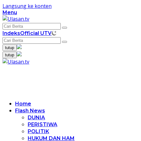
Langsung ke konten
Menu
Indeks
Official UTV
tutup
tutup
Home
Flash News
DUNIA
PERISTIWA
POLITIK
HUKUM DAN HAM