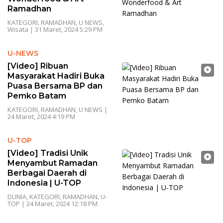
Ramadhan
KATEGORI
,
RAMADHAN
,
U NEWS
,
Wisata
|
31 Maret, 2024 5:29 PM
U-NEWS
[Video] Ribuan
Masyarakat Hadiri Buka
Puasa Bersama BP dan
Pemko Batam
KATEGORI
,
RAMADHAN
,
U NEWS
|
24 Maret, 2024 4:19 PM
U-TOP
[Video] Tradisi Unik
Menyambut Ramadan
Berbagai Daerah di
Indonesia | U-TOP
DUNIA
,
KATEGORI
,
RAMADHAN
,
U-
TOP
|
24 Maret, 2024 12:18 PM