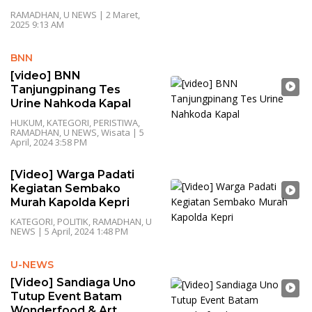
RAMADHAN
,
U NEWS
|
2 Maret,
2025 9:13 AM
BNN
[video] BNN
Tanjungpinang Tes
Urine Nahkoda Kapal
HUKUM
,
KATEGORI
,
PERISTIWA
,
RAMADHAN
,
U NEWS
,
Wisata
|
5
April, 2024 3:58 PM
[Video] Warga Padati
Kegiatan Sembako
Murah Kapolda Kepri
KATEGORI
,
POLITIK
,
RAMADHAN
,
U
NEWS
|
5 April, 2024 1:48 PM
U-NEWS
[Video] Sandiaga Uno
Tutup Event Batam
Wonderfood & Art