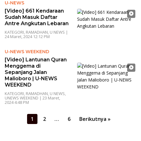
U-NEWS
[Video] 661 Kendaraan
Sudah Masuk Daftar
Antre Angkutan Lebaran
KATEGORI
,
RAMADHAN
,
U NEWS
|
24 Maret, 2024 12:12 PM
U-NEWS WEEKEND
[Video] Lantunan Quran
Menggema di
Sepanjang Jalan
Malioboro | U-NEWS
WEEKEND
KATEGORI
,
RAMADHAN
,
U NEWS
,
UNEWS WEEKEND
|
23 Maret,
2024 4:48 PM
Paginasi
1
2
…
6
Berikutnya »
pos