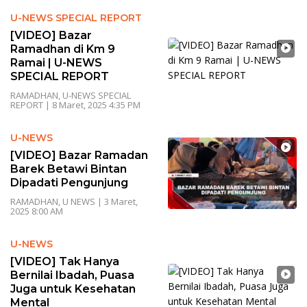
U-NEWS SPECIAL REPORT
[VIDEO] Bazar
Ramadhan di Km 9
Ramai | U-NEWS
SPECIAL REPORT
RAMADHAN
,
U-NEWS SPECIAL
REPORT
|
8 Maret, 2025 4:35 PM
U-NEWS
[VIDEO] Bazar Ramadan
Barek Betawi Bintan
Dipadati Pengunjung
RAMADHAN
,
U NEWS
|
3 Maret,
2025 8:00 AM
U-NEWS
[VIDEO] Tak Hanya
Bernilai Ibadah, Puasa
Juga untuk Kesehatan
Mental