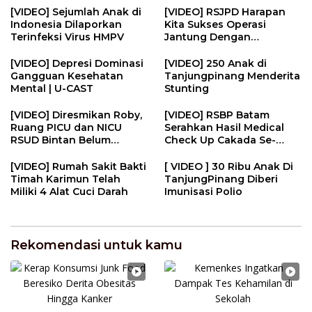
[VIDEO] Sejumlah Anak di
[VIDEO] RSJPD Harapan
Indonesia Dilaporkan
Kita Sukses Operasi
Terinfeksi Virus HMPV
Jantung Dengan
Teknologi Robotik
[VIDEO] Depresi Dominasi
[VIDEO] 250 Anak di
Gangguan Kesehatan
Tanjungpinang Menderita
Mental | U-CAST
Stunting
[VIDEO] Diresmikan Roby,
[VIDEO] RSBP Batam
Ruang PICU dan NICU
Serahkan Hasil Medical
RSUD Bintan Belum
Check Up Cakada Se-
Beroperasi
Kepri
[VIDEO] Rumah Sakit Bakti
[ VIDEO ] 30 Ribu Anak Di
Timah Karimun Telah
TanjungPinang Diberi
Miliki 4 Alat Cuci Darah
Imunisasi Polio
Rekomendasi untuk kamu