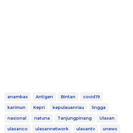
anambas
Antigen
Bintan
covid19
karimun
Kepri
kepulauanriau
lingga
nasional
natuna
Tanjungpinang
Ulasan
ulasanco
ulasannetwork
ulasantv
unews