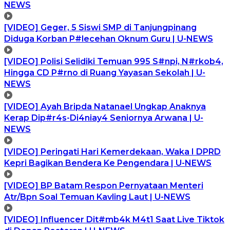
NEWS
[VIDEO] Geger, 5 Siswi SMP di Tanjungpinang
Diduga Korban P#lecehan Oknum Guru | U-NEWS
[VIDEO] Polisi Selidiki Temuan 995 S#npi, N#rkob4,
Hingga CD P#rno di Ruang Yayasan Sekolah | U-
NEWS
[VIDEO] Ayah Bripda Natanael Ungkap Anaknya
Kerap Dip#r4s-Di4niay4 Seniornya Arwana | U-
NEWS
[VIDEO] Peringati Hari Kemerdekaan, Waka I DPRD
Kepri Bagikan Bendera Ke Pengendara | U-NEWS
[VIDEO] BP Batam Respon Pernyataan Menteri
Atr/Bpn Soal Temuan Kavling Laut | U-NEWS
[VIDEO] Influencer Dit#mb4k M4t1 Saat Live Tiktok