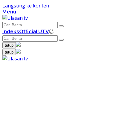
Langsung ke konten
Menu
Indeks
Official UTV
tutup
tutup