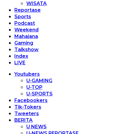
WISATA
Reportase
Sports
Podcast
Weekend
Mahajana
Gaming
Talkshow
Index
LIVE
Youtubers
U-GAMING
U-TOP
U-SPORTS
Facebookers
Tik-Tokers
Tweeters
BERITA
U NEWS
U-NEWS REPORTASE