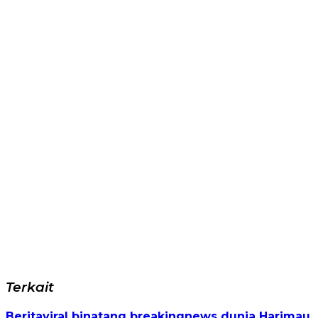
Terkait
Beritaviral
binatang
breakingnews
dunia
Harimau