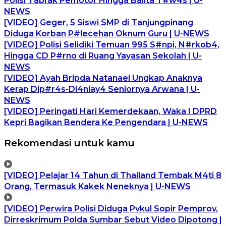
Polisi Tabrak Pemotor Hingga Balita T#w4s | U-
NEWS
[VIDEO] Geger, 5 Siswi SMP di Tanjungpinang
Diduga Korban P#lecehan Oknum Guru | U-NEWS
[VIDEO] Polisi Selidiki Temuan 995 S#npi, N#rkob4,
Hingga CD P#rno di Ruang Yayasan Sekolah | U-
NEWS
[VIDEO] Ayah Bripda Natanael Ungkap Anaknya
Kerap Dip#r4s-Di4niay4 Seniornya Arwana | U-
NEWS
[VIDEO] Peringati Hari Kemerdekaan, Waka I DPRD
Kepri Bagikan Bendera Ke Pengendara | U-NEWS
Rekomendasi untuk kamu
[VIDEO] Pelajar 14 Tahun di Thailand Tembak M4ti 8
Orang, Termasuk Kakek Neneknya | U-NEWS
[VIDEO] Perwira Polisi Diduga Pvkul Sopir Pemprov,
Dirreskrimum Polda Sumbar Sebut Video Dipotong |