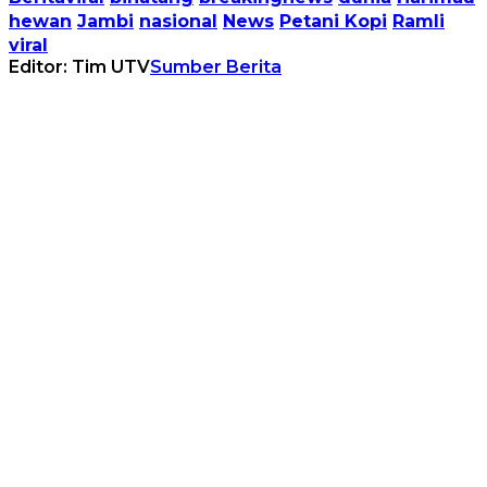
hewan
Jambi
nasional
News
Petani Kopi
Ramli
viral
Editor: Tim UTV
Sumber Berita