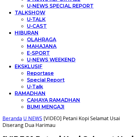
U-NEWS SPECIAL REPORT
TALKSHOW
U-TALK
U-CAST
HIBURAN
OLAHRAGA
MAHAJANA
E-SPORT
U-NEWS WEEKEND
EKSKLUSIF
Reportase
Special Report
U-Talk
RAMADHAN
CAHAYA RAMADHAN
BUMI MENGAJI
Beranda
U NEWS
[VIDEO] Petani Kopi Selamat Usai
Diserang Dua Harimau