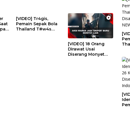
er
[VIDEO] Tr4gis,
Saat
Pemain Sepak Bola
epan
Thailand T#w4s
[VI
EWS
Disambar Petir | U-
Pem
NEWS
[VIDEO] 18 Orang
Tha
Dirawat Usai
Dis
Diserang Monyet
NE
Liar, Sejumlah
Warga Jadi ‘Sniper’ |
U-NEWS
[VI
Iden
Pem
Eks
Dis
Ke 
NE