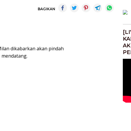
BAGIKAN
[L
KA
AK
Milan dikabarkan akan pindah
PE
i mendatang.