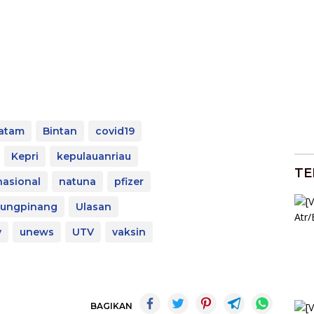
atam
Bintan
covid19
Kepri
kepulauanriau
TE
nasional
natuna
pfizer
jungpinang
Ulasan
v
unews
UTV
vaksin
BAGIKAN