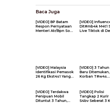
Baca Juga
[VIDEO] BP Batam
[VIDEO] Influenc
Respon Pernyataan
Dit#mb4k M4t1 
Menteri Atr/Bpn Soal
Live Tiktok di D
Temuan Kavling
Restoran | U-N
Laut | U-NEWS
[VIDEO] Malaysia
[VIDEO] 3 Tahun
Identifikasi Pemasok
Baru Ditemukan, 
26 Kg Ekst4s1 Yang
Korban T#w4s
Diselundupkan Pilot
Serangan Israel
Ke Indonesia | U-
Dim4kamk4n | U
NEWS
NEWS
[VIDEO] Terdakwa
[VIDEO] Polisi
Penipuan Mobil
Tangkap 2 Kurir
Dituntut 3 Tahun,
S4bv Seberat 3 K
Dinilai Resahkan
Diupah Rp50 Jut
Masyarakat | U-
Kirim Ke Jambi | 