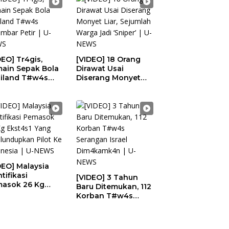
DEO] Tr4gis,
[VIDEO] 18 Orang
ain Sepak Bola
Dirawat Usai
iland T#w4s
Diserang Monyet
ambar Petir | U-
Liar, Sejumlah
WS
Warga Jadi ‘Sniper’ |
U-NEWS
DEO] Malaysia
tifikasi
[VIDEO] 3 Tahun
asok 26 Kg
Baru Ditemukan, 112
t4s1 Yang
Korban T#w4s
elundupkan Pilot
Serangan Israel
Indonesia | U-
Dim4kamk4n | U-
WS
NEWS