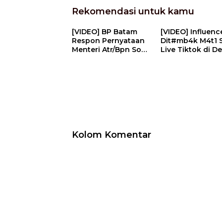
Rekomendasi untuk kamu
[VIDEO] BP Batam
[VIDEO] Influenc
Respon Pernyataan
Dit#mb4k M4t1 
Menteri Atr/Bpn Soal
Live Tiktok di D
Temuan Kavling
Restoran | U-N
Laut | U-NEWS
Kolom Komentar