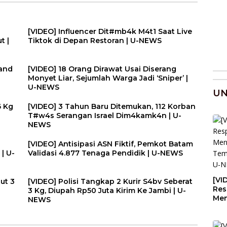
[VIDEO] Influencer Dit#mb4k M4t1 Saat Live
t |
Tiktok di Depan Restoran | U-NEWS
land
[VIDEO] 18 Orang Dirawat Usai Diserang
Monyet Liar, Sejumlah Warga Jadi ‘Sniper’ |
U-NEWS
U
6 Kg
[VIDEO] 3 Tahun Baru Ditemukan, 112 Korban
T#w4s Serangan Israel Dim4kamk4n | U-
NEWS
[VIDEO] Antisipasi ASN Fiktif, Pemkot Batam
| U-
Validasi 4.877 Tenaga Pendidik | U-NEWS
[VI
ut 3
[VIDEO] Polisi Tangkap 2 Kurir S4bv Seberat
Res
3 Kg, Diupah Rp50 Juta Kirim Ke Jambi | U-
Men
NEWS
Tem
Lau