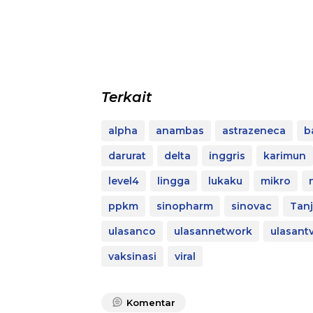
Terkait
alpha
anambas
astrazeneca
b
darurat
delta
inggris
karimun
level4
lingga
lukaku
mikro
ppkm
sinopharm
sinovac
Tan
ulasanco
ulasannetwork
ulasant
vaksinasi
viral
Komentar