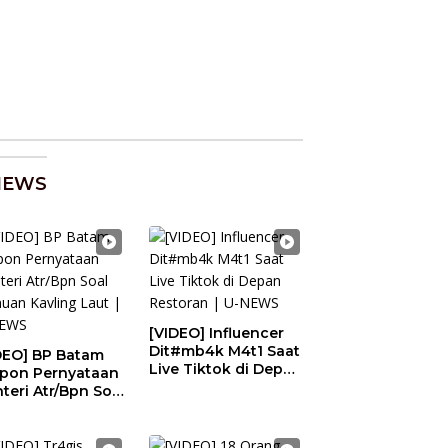
NEWS
[VIDEO] Influencer
Dit#mb4k M4t1 Saat
DEO] BP Batam
Live Tiktok di Depan
pon Pernyataan
Restoran | U-NEWS
teri Atr/Bpn Soal
uan Kavling
t | U-NEWS