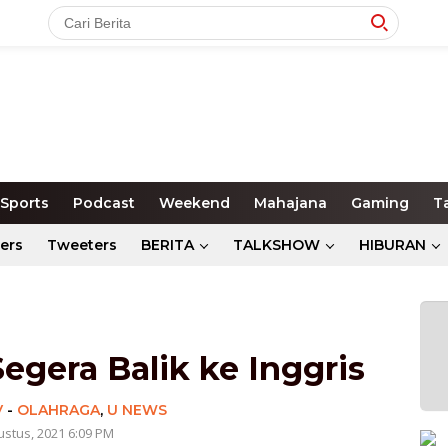
Sports
Podcast
Weekend
Mahajana
Gaming
T
ers
Tweeters
BERITA
TALKSHOW
HIBURAN
egera Balik ke Inggris
V
-
OLAHRAGA
,
U NEWS
ustus, 2021 6:09 PM