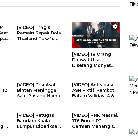
er
[VIDEO] Tr4gis,
Saat
Pemain Sepak Bola
epan
Thailand T#w4s
EWS
Disambar Petir | U-
NEWS
[VIDEO] 18 Orang
Dirawat Usai
Diserang Monyet
Liar, Sejumlah
Warga Jadi ‘Sniper’ |
U-NEWS
[VIDEO] Pria Asal
[VIDEO] Antisipasi
112
Bintan Meninggal
ASN Fiktif, Pemkot
Saat Pasang Nama
Batam Validasi 4.877
Nisan di Makam
Tenaga Pendidik | U-
-
Pahlawan | U-NEWS
NEWS
[VIDEO] Petugas
[VIDEO] PHK Massal,
Bandara Kuala
178 Buruh PT
g,
Lumpur Diperiksa
Garmen Menangis
a
Diduga Bantu Pilot
Kehilangan
U-
Selundupkan
Pekerjaan | U-NEWS