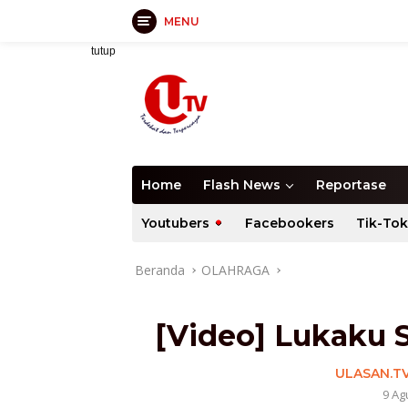
MENU
Langsung
tutup
ke
konten
Home
Flash News
Reportase
Youtubers
Facebookers
Tik-Tok
Beranda
OLAHRAGA
[Video] Lukaku S
ULASAN.T
9 Ag