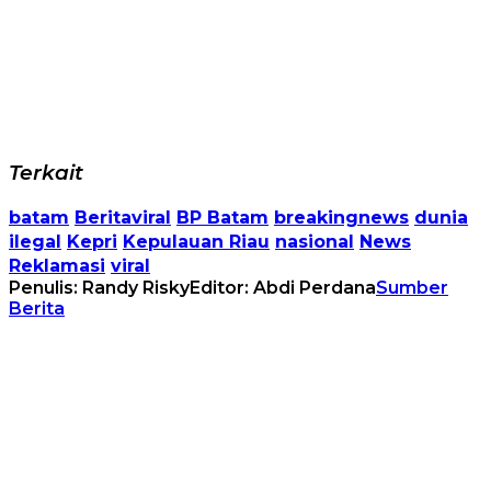
Terkait
batam
Beritaviral
BP Batam
breakingnews
dunia
ilegal
Kepri
Kepulauan Riau
nasional
News
Reklamasi
viral
Penulis: Randy Risky
Editor: Abdi Perdana
Sumber
Berita