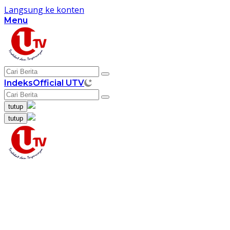
Langsung ke konten
Menu
Indeks
Official UTV
tutup
tutup