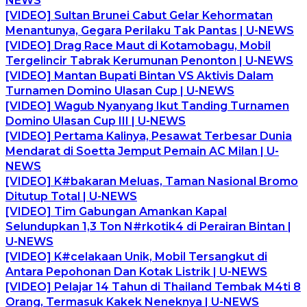
NEWS
[VIDEO] Sultan Brunei Cabut Gelar Kehormatan
Menantunya, Gegara Perilaku Tak Pantas | U-NEWS
[VIDEO] Drag Race Maut di Kotamobagu, Mobil
Tergelincir Tabrak Kerumunan Penonton | U-NEWS
[VIDEO] Mantan Bupati Bintan VS Aktivis Dalam
Turnamen Domino Ulasan Cup | U-NEWS
[VIDEO] Wagub Nyanyang Ikut Tanding Turnamen
Domino Ulasan Cup III | U-NEWS
[VIDEO] Pertama Kalinya, Pesawat Terbesar Dunia
Mendarat di Soetta Jemput Pemain AC Milan | U-
NEWS
[VIDEO] K#bakaran Meluas, Taman Nasional Bromo
Ditutup Total | U-NEWS
[VIDEO] Tim Gabungan Amankan Kapal
Selundupkan 1,3 Ton N#rkotik4 di Perairan Bintan |
U-NEWS
[VIDEO] K#celakaan Unik, Mobil Tersangkut di
Antara Pepohonan Dan Kotak Listrik | U-NEWS
[VIDEO] Pelajar 14 Tahun di Thailand Tembak M4ti 8
Orang, Termasuk Kakek Neneknya | U-NEWS