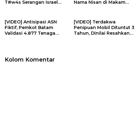
T#w4s Serangan Israel
Nama Nisan di Makam
Dim4kamk4n | U-NEWS
Pahlawan | U-NEWS
[VIDEO] Antisipasi ASN
[VIDEO] Terdakwa
Fiktif, Pemkot Batam
Penipuan Mobil Dituntut 3
Validasi 4.877 Tenaga
Tahun, Dinilai Resahkan
Pendidik | U-NEWS
Masyarakat | U-NEWS
Kolom Komentar