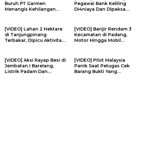
Buruh PT Garmen
Pegawai Bank Keliling
Menangis Kehilangan
Di4niaya Dan Dipaksa
Pekerjaan | U-NEWS
M4stvrb4si Oleh Rekan
Kerja | U-NEWS
[VIDEO] Lahan 2 Hektare
[VIDEO] Banjir Rendam 3
di Tanjungpinang
Kecamatan di Padang,
Terbakar, Dipicu Aktivitas
Motor Hingga Mobil
Membakar Sampah | U-
Terendam | U-NEWS
NEWS
[VIDEO] Aksi Rayap Besi di
[VIDEO] Pilot Malaysia
Jembatan I Barelang,
Panik Saat Petugas Cek
Listrik Padam Dan
Barang Bukti Yang
Kerugian Ratusan Juta | U-
Diselundupkan | U-NEWS
NEWS