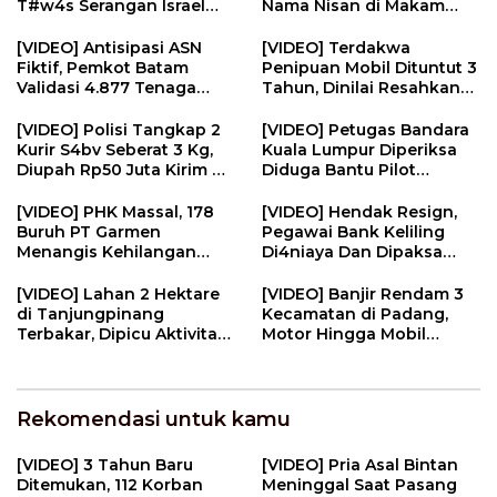
T#w4s Serangan Israel
Nama Nisan di Makam
Dim4kamk4n | U-NEWS
Pahlawan | U-NEWS
[VIDEO] Antisipasi ASN
[VIDEO] Terdakwa
Fiktif, Pemkot Batam
Penipuan Mobil Dituntut 3
Validasi 4.877 Tenaga
Tahun, Dinilai Resahkan
Pendidik | U-NEWS
Masyarakat | U-NEWS
[VIDEO] Polisi Tangkap 2
[VIDEO] Petugas Bandara
Kurir S4bv Seberat 3 Kg,
Kuala Lumpur Diperiksa
Diupah Rp50 Juta Kirim Ke
Diduga Bantu Pilot
Jambi | U-NEWS
Selundupkan Ekst4s1 | U-
NEWS
[VIDEO] PHK Massal, 178
[VIDEO] Hendak Resign,
Buruh PT Garmen
Pegawai Bank Keliling
Menangis Kehilangan
Di4niaya Dan Dipaksa
Pekerjaan | U-NEWS
M4stvrb4si Oleh Rekan
Kerja | U-NEWS
[VIDEO] Lahan 2 Hektare
[VIDEO] Banjir Rendam 3
di Tanjungpinang
Kecamatan di Padang,
Terbakar, Dipicu Aktivitas
Motor Hingga Mobil
Membakar Sampah | U-
Terendam | U-NEWS
NEWS
Rekomendasi untuk kamu
[VIDEO] 3 Tahun Baru
[VIDEO] Pria Asal Bintan
Ditemukan, 112 Korban
Meninggal Saat Pasang