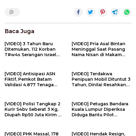
Baca Juga
[VIDEO] 3 Tahun Baru
[VIDEO] Pria Asal Bintan
Ditemukan, 112 Korban
Meninggal Saat Pasang
T#w4s Serangan Israel
Nama Nisan di Makam
Dim4kamk4n | U-NEWS
Pahlawan | U-NEWS
[VIDEO] Antisipasi ASN
[VIDEO] Terdakwa
Fiktif, Pemkot Batam
Penipuan Mobil Dituntut 3
Validasi 4.877 Tenaga
Tahun, Dinilai Resahkan
Pendidik | U-NEWS
Masyarakat | U-NEWS
[VIDEO] Polisi Tangkap 2
[VIDEO] Petugas Bandara
Kurir S4bv Seberat 3 Kg,
Kuala Lumpur Diperiksa
Diupah Rp50 Juta Kirim Ke
Diduga Bantu Pilot
Jambi | U-NEWS
Selundupkan Ekst4s1 | U-
NEWS
[VIDEO] PHK Massal, 178
[VIDEO] Hendak Resign,