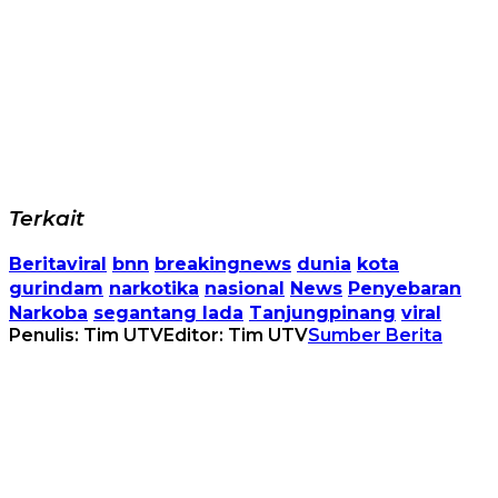
Terkait
Beritaviral
bnn
breakingnews
dunia
kota
gurindam
narkotika
nasional
News
Penyebaran
Narkoba
segantang lada
Tanjungpinang
viral
Penulis: Tim UTV
Editor: Tim UTV
Sumber Berita