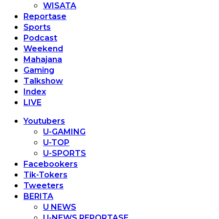
WISATA
Reportase
Sports
Podcast
Weekend
Mahajana
Gaming
Talkshow
Index
LIVE
Youtubers
U-GAMING
U-TOP
U-SPORTS
Facebookers
Tik-Tokers
Tweeters
BERITA
U NEWS
U-NEWS REPORTASE