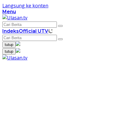
Langsung ke konten
Menu
Indeks
Official UTV
tutup
tutup