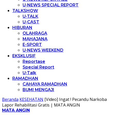
U-NEWS SPECIAL REPORT
TALKSHOW
U-TALK
U-CAST
HIBURAN
OLAHRAGA
MAHAJANA
E-SPORT
U-NEWS WEEKEND
EKSKLUSIF
Reportase
Special Report
U-Talk
RAMADHAN
CAHAYA RAMADHAN
BUMI MENGAJI
Beranda
KESEHATAN
[Video] Ingat ! Pecandu Narkoba
Lapor Rehabilitasi Gratis | MATA ANGIN
MATA ANGIN