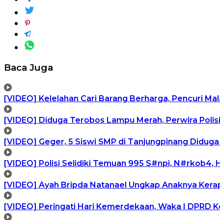
Baca Juga
[VIDEO] Kelelahan Cari Barang Berharga, Pencuri Ma
[VIDEO] Diduga Terobos Lampu Merah, Perwira Polis
[VIDEO] Geger, 5 Siswi SMP di Tanjungpinang Didu
[VIDEO] Polisi Selidiki Temuan 995 S#npi, N#rkob4,
[VIDEO] Ayah Bripda Natanael Ungkap Anaknya Kera
[VIDEO] Peringati Hari Kemerdekaan, Waka I DPRD 