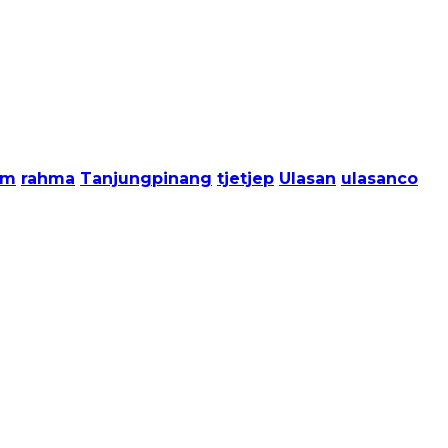
km
rahma
Tanjungpinang
tjetjep
Ulasan
ulasanco