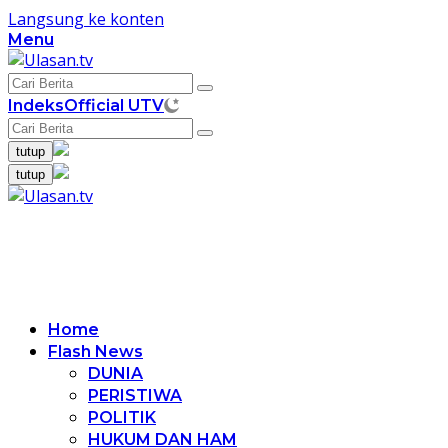
Langsung ke konten
Menu
Indeks
Official UTV
tutup
tutup
Home
Flash News
DUNIA
PERISTIWA
POLITIK
HUKUM DAN HAM