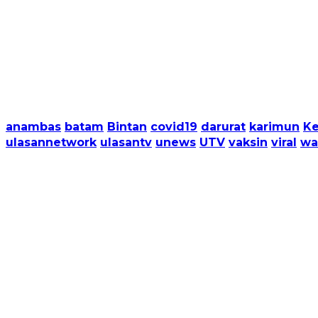
anambas
batam
Bintan
covid19
darurat
karimun
Ke
ulasannetwork
ulasantv
unews
UTV
vaksin
viral
wa