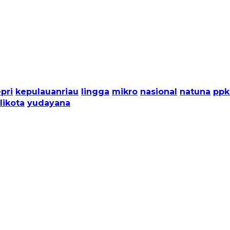
pri
kepulauanriau
lingga
mikro
nasional
natuna
pp
likota
yudayana