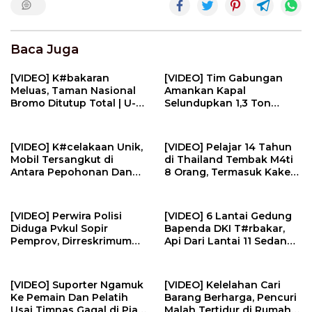
Baca Juga
[VIDEO] K#bakaran
[VIDEO] Tim Gabungan
Meluas, Taman Nasional
Amankan Kapal
Bromo Ditutup Total | U-
Selundupkan 1,3 Ton
NEWS
N#rkotik4 di Perairan
Bintan | U-NEWS
[VIDEO] K#celakaan Unik,
[VIDEO] Pelajar 14 Tahun
Mobil Tersangkut di
di Thailand Tembak M4ti
Antara Pepohonan Dan
8 Orang, Termasuk Kakek
Kotak Listrik | U-NEWS
Neneknya | U-NEWS
[VIDEO] Perwira Polisi
[VIDEO] 6 Lantai Gedung
Diduga Pvkul Sopir
Bapenda DKI T#rbakar,
Pemprov, Dirreskrimum
Api Dari Lantai 11 Sedang
Polda Sumbar Sebut
Renovasi | U-NEWS
Video Dipotong | U-NEWS
[VIDEO] Suporter Ngamuk
[VIDEO] Kelelahan Cari
Ke Pemain Dan Pelatih
Barang Berharga, Pencuri
Usai Timnas Gagal di Piala
Malah Tertidur di Rumah