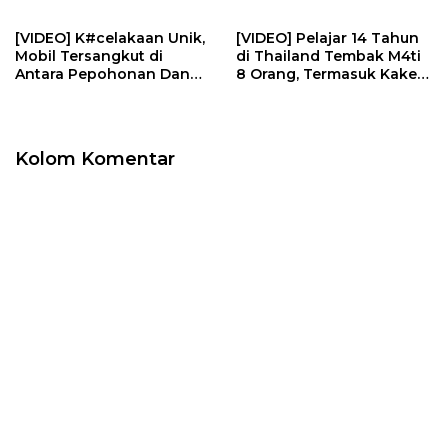
Bintan | U-NEWS
[VIDEO] K#celakaan Unik,
[VIDEO] Pelajar 14 Tahun
Mobil Tersangkut di
di Thailand Tembak M4ti
Antara Pepohonan Dan
8 Orang, Termasuk Kakek
Kotak Listrik | U-NEWS
Neneknya | U-NEWS
Kolom Komentar