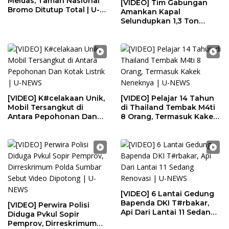
Meluas, Taman Nasional
[VIDEO] Tim Gabungan
Bromo Ditutup Total | U-
Amankan Kapal
NEWS
Selundupkan 1,3 Ton
N#rkotik4 di Perairan
Bintan | U-NEWS
[VIDEO] K#celakaan Unik,
[VIDEO] Pelajar 14 Tahun
Mobil Tersangkut di
di Thailand Tembak M4ti
Antara Pepohonan Dan
8 Orang, Termasuk Kakek
Kotak Listrik | U-NEWS
Neneknya | U-NEWS
[VIDEO] 6 Lantai Gedung
Bapenda DKI T#rbakar,
[VIDEO] Perwira Polisi
Api Dari Lantai 11 Sedang
Diduga Pvkul Sopir
Renovasi | U-NEWS
Pemprov, Dirreskrimum