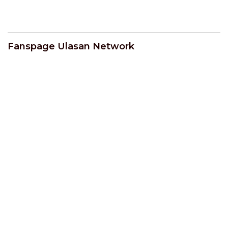
Polda Sumbar Sebut
Video Dipotong | U-NEWS
Fanspage Ulasan Network