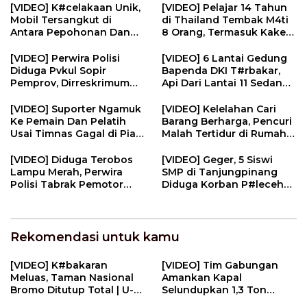
Bintan | U-NEWS
[VIDEO] K#celakaan Unik,
[VIDEO] Pelajar 14 Tahun
Mobil Tersangkut di
di Thailand Tembak M4ti
Antara Pepohonan Dan
8 Orang, Termasuk Kakek
Kotak Listrik | U-NEWS
Neneknya | U-NEWS
[VIDEO] Perwira Polisi
[VIDEO] 6 Lantai Gedung
Diduga Pvkul Sopir
Bapenda DKI T#rbakar,
Pemprov, Dirreskrimum
Api Dari Lantai 11 Sedang
Polda Sumbar Sebut
Renovasi | U-NEWS
Video Dipotong | U-NEWS
[VIDEO] Suporter Ngamuk
[VIDEO] Kelelahan Cari
Ke Pemain Dan Pelatih
Barang Berharga, Pencuri
Usai Timnas Gagal di Piala
Malah Tertidur di Rumah
AFF | U-NEWS
Korban | U-NEWS
[VIDEO] Diduga Terobos
[VIDEO] Geger, 5 Siswi
Lampu Merah, Perwira
SMP di Tanjungpinang
Polisi Tabrak Pemotor
Diduga Korban P#lecehan
Hingga Balita T#w4s | U-
Oknum Guru | U-NEWS
NEWS
Rekomendasi untuk kamu
[VIDEO] K#bakaran
[VIDEO] Tim Gabungan
Meluas, Taman Nasional
Amankan Kapal
Bromo Ditutup Total | U-
Selundupkan 1,3 Ton
NEWS
N#rkotik4 di Perairan