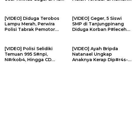
AFF | U-NEWS
Korban | U-NEWS
[VIDEO] Diduga Terobos
[VIDEO] Geger, 5 Siswi
Lampu Merah, Perwira
SMP di Tanjungpinang
Polisi Tabrak Pemotor
Diduga Korban P#lecehan
Hingga Balita T#w4s | U-
Oknum Guru | U-NEWS
NEWS
[VIDEO] Polisi Selidiki
[VIDEO] Ayah Bripda
Temuan 995 S#npi,
Natanael Ungkap
N#rkob4, Hingga CD
Anaknya Kerap Dip#r4s-
P#rno di Ruang Yayasan
Di4niay4 Seniornya
Sekolah | U-NEWS
Arwana | U-NEWS