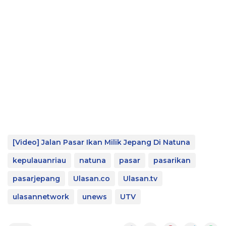
[Video] Jalan Pasar Ikan Milik Jepang Di Natuna
kepulauanriau
natuna
pasar
pasarikan
pasarjepang
Ulasan.co
Ulasan.tv
ulasannetwork
unews
UTV