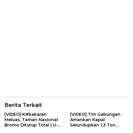
Berita Terkait
[VIDEO] K#bakaran
[VIDEO] Tim Gabungan
Meluas, Taman Nasional
Amankan Kapal
Bromo Ditutup Total | U-
Selundupkan 1,3 Ton
NEWS
N#rkotik4 di Perairan