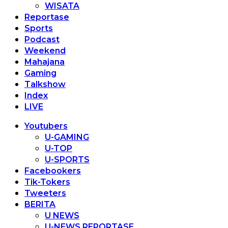
WISATA
Reportase
Sports
Podcast
Weekend
Mahajana
Gaming
Talkshow
Index
LIVE
Youtubers
U-GAMING
U-TOP
U-SPORTS
Facebookers
Tik-Tokers
Tweeters
BERITA
U NEWS
U-NEWS REPORTASE