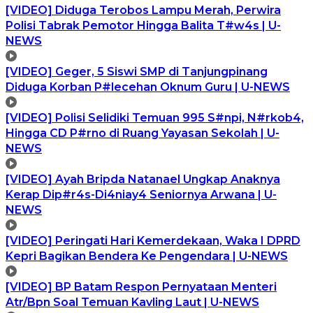
[VIDEO] Diduga Terobos Lampu Merah, Perwira
Polisi Tabrak Pemotor Hingga Balita T#w4s | U-
NEWS
[VIDEO] Geger, 5 Siswi SMP di Tanjungpinang
Diduga Korban P#lecehan Oknum Guru | U-NEWS
[VIDEO] Polisi Selidiki Temuan 995 S#npi, N#rkob4,
Hingga CD P#rno di Ruang Yayasan Sekolah | U-
NEWS
[VIDEO] Ayah Bripda Natanael Ungkap Anaknya
Kerap Dip#r4s-Di4niay4 Seniornya Arwana | U-
NEWS
[VIDEO] Peringati Hari Kemerdekaan, Waka I DPRD
Kepri Bagikan Bendera Ke Pengendara | U-NEWS
[VIDEO] BP Batam Respon Pernyataan Menteri
Atr/Bpn Soal Temuan Kavling Laut | U-NEWS