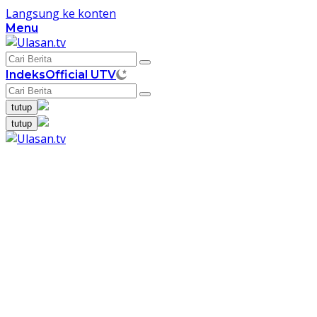
Langsung ke konten
Menu
Indeks
Official UTV
tutup
tutup