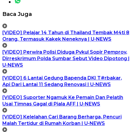
Baca Juga
[VIDEO] Pelajar 14 Tahun di Thailand Tembak M4ti 8
Orang, Termasuk Kakek Neneknya | U-NEWS
[VIDEO] Perwira Polisi Diduga Pvkul Sopir Pemprov,
Dirreskrimum Polda Sumbar Sebut Video Dipotong |
U-NEWS
[VIDEO] 6 Lantai Gedung Bapenda DKI T#rbakar,
Api Dari Lantai 11 Sedang Renovasi | U-NEWS
[VIDEO] Suporter Ngamuk Ke Pemain Dan Pelatih
Usai Timnas Gagal di Piala AFF | U-NEWS
[VIDEO] Kelelahan Cari Barang Berharga, Pencuri
Malah Tertidur di Rumah Korban | U-NEWS