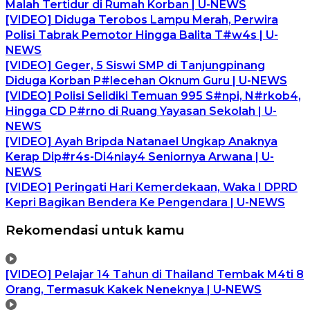
Malah Tertidur di Rumah Korban | U-NEWS
[VIDEO] Diduga Terobos Lampu Merah, Perwira
Polisi Tabrak Pemotor Hingga Balita T#w4s | U-
NEWS
[VIDEO] Geger, 5 Siswi SMP di Tanjungpinang
Diduga Korban P#lecehan Oknum Guru | U-NEWS
[VIDEO] Polisi Selidiki Temuan 995 S#npi, N#rkob4,
Hingga CD P#rno di Ruang Yayasan Sekolah | U-
NEWS
[VIDEO] Ayah Bripda Natanael Ungkap Anaknya
Kerap Dip#r4s-Di4niay4 Seniornya Arwana | U-
NEWS
[VIDEO] Peringati Hari Kemerdekaan, Waka I DPRD
Kepri Bagikan Bendera Ke Pengendara | U-NEWS
Rekomendasi untuk kamu
[VIDEO] Pelajar 14 Tahun di Thailand Tembak M4ti 8
Orang, Termasuk Kakek Neneknya | U-NEWS