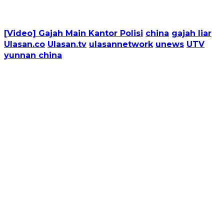
[Video] Gajah Main Kantor Polisi
china
gajah liar
Ulasan.co
Ulasan.tv
ulasannetwork
unews
UTV
yunnan china