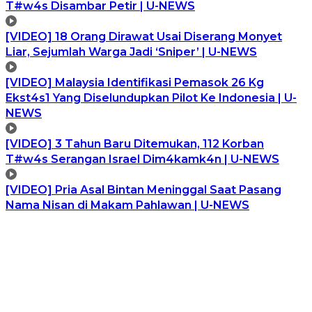
T#w4s Disambar Petir | U-NEWS
[VIDEO] 18 Orang Dirawat Usai Diserang Monyet
Liar, Sejumlah Warga Jadi ‘Sniper’ | U-NEWS
[VIDEO] Malaysia Identifikasi Pemasok 26 Kg
Ekst4s1 Yang Diselundupkan Pilot Ke Indonesia | U-
NEWS
[VIDEO] 3 Tahun Baru Ditemukan, 112 Korban
T#w4s Serangan Israel Dim4kamk4n | U-NEWS
[VIDEO] Pria Asal Bintan Meninggal Saat Pasang
Nama Nisan di Makam Pahlawan | U-NEWS