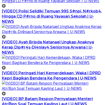
[VIDEO] Polisi Selidiki Temuan 995 S#npi, N#rkob4,
Hingga CD P#rno di Ruang Yayasan Sekolah | U-
NEWS
[VIDEO] Ayah Bripda Natanael Ungkap Anaknya
Kerap Dip#r4s-Di4niay4 Seniornya Arwana | U-
NEWS
[VIDEO] Peringati Hari Kemerdekaan, Waka I DPRD
Kepri Bagikan Bendera Ke Pengendara | U-NEWS
[VIDEO] BP Batam Respon Pernyataan Menteri
Atr/Bpn Soal Temuan Kavling Laut | U-NEWS