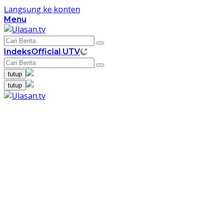
Langsung ke konten
Menu
Indeks
Official UTV
tutup
tutup