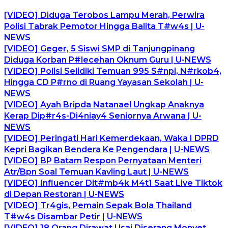
[VIDEO] Diduga Terobos Lampu Merah, Perwira
Polisi Tabrak Pemotor Hingga Balita T#w4s | U-
NEWS
[VIDEO] Geger, 5 Siswi SMP di Tanjungpinang
Diduga Korban P#lecehan Oknum Guru | U-NEWS
[VIDEO] Polisi Selidiki Temuan 995 S#npi, N#rkob4,
Hingga CD P#rno di Ruang Yayasan Sekolah | U-
NEWS
[VIDEO] Ayah Bripda Natanael Ungkap Anaknya
Kerap Dip#r4s-Di4niay4 Seniornya Arwana | U-
NEWS
[VIDEO] Peringati Hari Kemerdekaan, Waka I DPRD
Kepri Bagikan Bendera Ke Pengendara | U-NEWS
[VIDEO] BP Batam Respon Pernyataan Menteri
Atr/Bpn Soal Temuan Kavling Laut | U-NEWS
[VIDEO] Influencer Dit#mb4k M4t1 Saat Live Tiktok
di Depan Restoran | U-NEWS
[VIDEO] Tr4gis, Pemain Sepak Bola Thailand
T#w4s Disambar Petir | U-NEWS
[VIDEO] 18 Orang Dirawat Usai Diserang Monyet