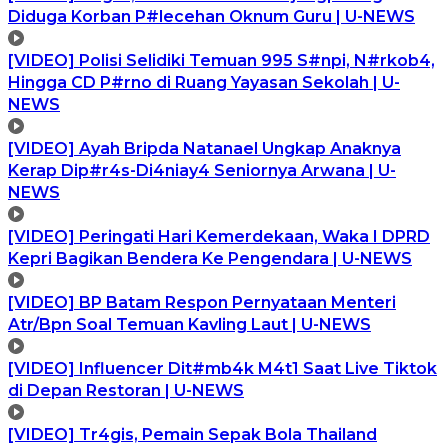
Diduga Korban P#lecehan Oknum Guru | U-NEWS
[VIDEO] Polisi Selidiki Temuan 995 S#npi, N#rkob4,
Hingga CD P#rno di Ruang Yayasan Sekolah | U-
NEWS
[VIDEO] Ayah Bripda Natanael Ungkap Anaknya
Kerap Dip#r4s-Di4niay4 Seniornya Arwana | U-
NEWS
[VIDEO] Peringati Hari Kemerdekaan, Waka I DPRD
Kepri Bagikan Bendera Ke Pengendara | U-NEWS
[VIDEO] BP Batam Respon Pernyataan Menteri
Atr/Bpn Soal Temuan Kavling Laut | U-NEWS
[VIDEO] Influencer Dit#mb4k M4t1 Saat Live Tiktok
di Depan Restoran | U-NEWS
[VIDEO] Tr4gis, Pemain Sepak Bola Thailand