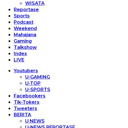
WISATA
Reportase
Sports
Podcast
Weekend
Mahajana
Gaming
Talkshow
Index
LIVE
Youtubers
U-GAMING
U-TOP
U-SPORTS
Facebookers
Tik-Tokers
Tweeters
BERITA
U NEWS
U-NEWS REPORTASE