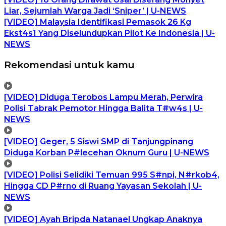
Liar, Sejumlah Warga Jadi ‘Sniper’ | U-NEWS
[VIDEO] Malaysia Identifikasi Pemasok 26 Kg
Ekst4s1 Yang Diselundupkan Pilot Ke Indonesia | U-
NEWS
Rekomendasi untuk kamu
[VIDEO] Diduga Terobos Lampu Merah, Perwira
Polisi Tabrak Pemotor Hingga Balita T#w4s | U-
NEWS
[VIDEO] Geger, 5 Siswi SMP di Tanjungpinang
Diduga Korban P#lecehan Oknum Guru | U-NEWS
[VIDEO] Polisi Selidiki Temuan 995 S#npi, N#rkob4,
Hingga CD P#rno di Ruang Yayasan Sekolah | U-
NEWS
[VIDEO] Ayah Bripda Natanael Ungkap Anaknya