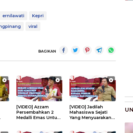
ernilawati
Kepri
ngpinang
viral
BAGIKAN
[VIDEO] Azzam
[VIDEO] Jadilah
U
Persembahkan 2
Mahasiswa Sejati
Medalli Emas Untuk
Yang Menyuarakan
Kota Tanjungpinang
Keresahan
| U-CAST #EPS226
Masyarakat | U-CAST