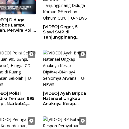
DEO] Diduga
obos Lampu
[VIDEO] Geger, 5
ah, Perwira Polisi
Siswi SMP di
rak Pemotor
Tanjungpinang
gga Balita
Diduga Korban
4s | U-NEWS
P#lecehan Oknum
Guru | U-NEWS
DEO] Polisi
[VIDEO] Ayah Bripda
idiki Temuan 995
Natanael Ungkap
pi, N#rkob4,
Anaknya Kerap
gga CD P#rno di
Dip#r4s-Di4niay4
ng Yayasan
Seniornya Arwana |
olah | U-NEWS
U-NEWS