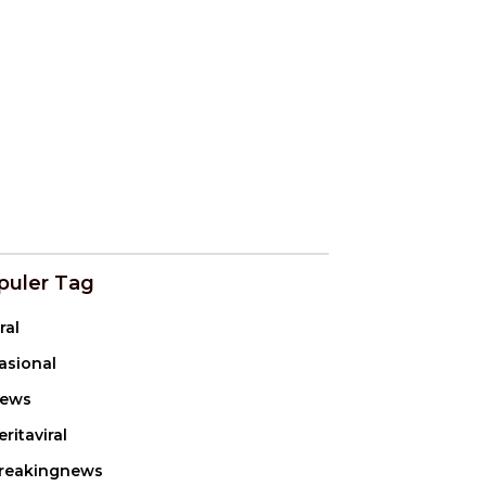
puler Tag
ral
asional
ews
eritaviral
reakingnews