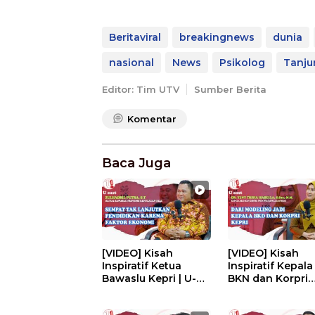
Beritaviral
breakingnews
dunia
nasional
News
Psikolog
Tanju
Editor: Tim UTV
Sumber Berita
Komentar
Baca Juga
[VIDEO] Kisah
[VIDEO] Kisah
Inspiratif Ketua
Inspiratif Kepala
Bawaslu Kepri | U-
BKN dan Korpri
CAST #EPS229
Kepri | U-CAST
#EPS228