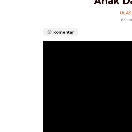
Anak D
ULAS
6 Sep
Komentar