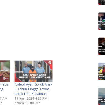
 Habisi
[Video] Ayah Gorok Anak
ng
3 Tahun Hingga Tewas
untuk Ilmu Kebatinan
37 AM
19 Juni, 2024 4:35 PM
A"
dalam "HUKUM"