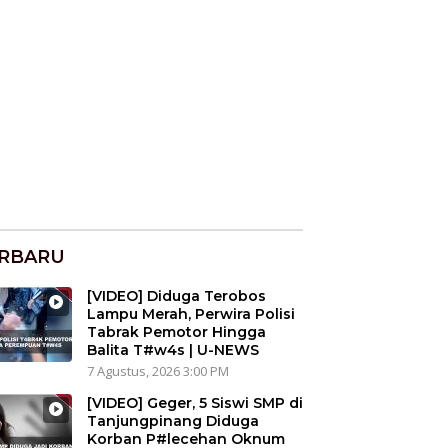
RBARU
[VIDEO] Diduga Terobos
Lampu Merah, Perwira Polisi
Tabrak Pemotor Hingga
Balita T#w4s | U-NEWS
7 Agustus, 2026 3:00 PM
[VIDEO] Geger, 5 Siswi SMP di
Tanjungpinang Diduga
Korban P#lecehan Oknum