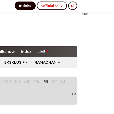
Indeks
Official UTV
tutup
alkshow
Index
LIVE
EKSKLUSIF
RAMADHAN
MON
TUE
WED
THU
FRI
SAT
SUN
AM