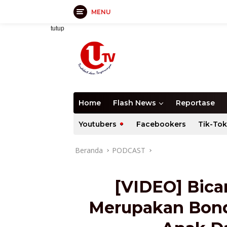
MENU
Langsung
tutup
ke
konten
Home
Flash News
Reportase
Youtubers
Facebookers
Tik-Tok
Beranda
PODCAST
[VIDEO] Bicar
Merupakan Bond