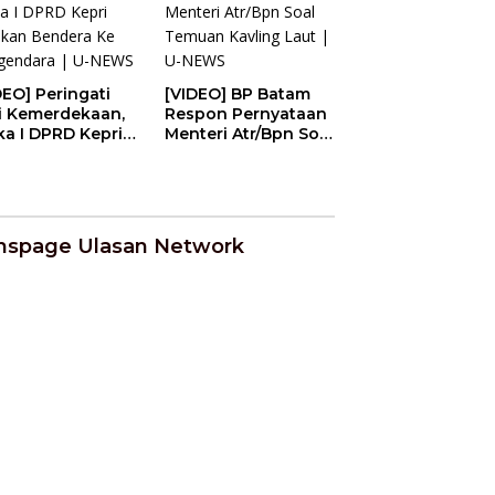
DEO] Peringati
[VIDEO] BP Batam
i Kemerdekaan,
Respon Pernyataan
a I DPRD Kepri
Menteri Atr/Bpn Soal
ikan Bendera Ke
Temuan Kavling
gendara | U-
Laut | U-NEWS
WS
nspage Ulasan Network