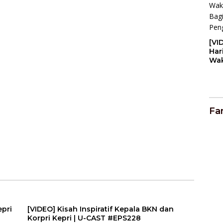
[VI
Har
Wak
Bag
Pen
NE
Fa
epri
[VIDEO] Kisah Inspiratif Kepala BKN dan
Korpri Kepri | U-CAST #EPS228