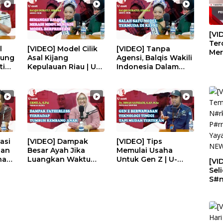
#EPS225
[VI
Ter
l
[VIDEO] Model Cilik
[VIDEO] Tanpa
Mer
sung
Asal Kijang
Agensi, Balqis Wakili
Tab
itim
Kepulauan Riau | U-
Indonesia Dalam
Hin
42
CAST #EPS241
Ajang Model
T#w
Internasional | U-
CAST #EPS241
asi
[VIDEO] Dampak
[VIDEO] Tips
dan
Besar Ayah Jika
Memulai Usaha
han
Luangkan Waktu
Untuk Gen Z | U-
[VI
eknik
Bermain Bersama
CAST #EPS236
Sel
Anak | U-CAST
S#n
#EPS237
Hin
Rua
Sek