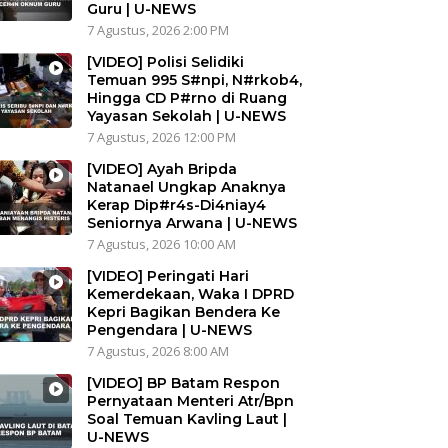
Guru | U-NEWS
7 Agustus, 2026 2:00 PM
[VIDEO] Polisi Selidiki
Temuan 995 S#npi, N#rkob4,
Hingga CD P#rno di Ruang
Yayasan Sekolah | U-NEWS
7 Agustus, 2026 12:00 PM
[VIDEO] Ayah Bripda
Natanael Ungkap Anaknya
Kerap Dip#r4s-Di4niay4
Seniornya Arwana | U-NEWS
7 Agustus, 2026 10:00 AM
[VIDEO] Peringati Hari
Kemerdekaan, Waka I DPRD
Kepri Bagikan Bendera Ke
Pengendara | U-NEWS
7 Agustus, 2026 8:00 AM
[VIDEO] BP Batam Respon
Pernyataan Menteri Atr/Bpn
Soal Temuan Kavling Laut |
U-NEWS