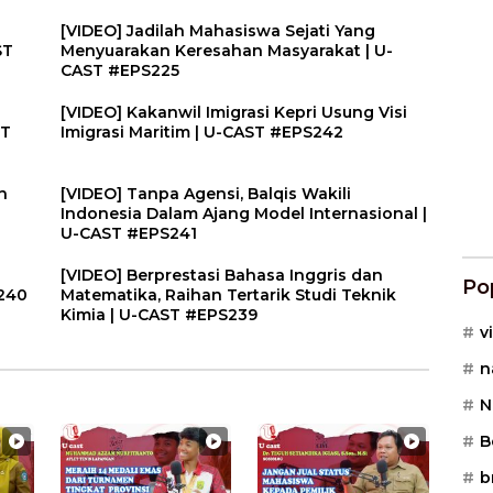
[VIDEO] Jadilah Mahasiswa Sejati Yang
ST
Menyuarakan Keresahan Masyarakat | U-
CAST #EPS225
[VIDEO] Kakanwil Imigrasi Kepri Usung Visi
ST
Imigrasi Maritim | U-CAST #EPS242
n
[VIDEO] Tanpa Agensi, Balqis Wakili
Indonesia Dalam Ajang Model Internasional |
U-CAST #EPS241
[VIDEO] Berprestasi Bahasa Inggris dan
Po
P240
Matematika, Raihan Tertarik Studi Teknik
Kimia | U-CAST #EPS239
vi
n
N
B
b