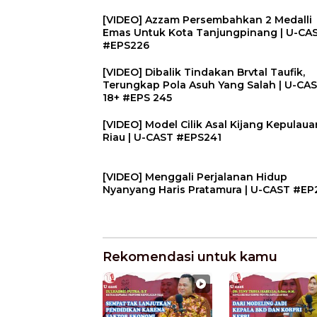
[VIDEO] Azzam Persembahkan 2 Medalli
Emas Untuk Kota Tanjungpinang | U-CA
#EPS226
[VIDEO] Dibalik Tindakan Brvtal Taufik,
Terungkap Pola Asuh Yang Salah | U-CA
18+ #EPS 245
[VIDEO] Model Cilik Asal Kijang Kepulaua
Riau | U-CAST #EPS241
[VIDEO] Menggali Perjalanan Hidup
Nyanyang Haris Pratamura | U-CAST #E
Rekomendasi untuk kamu