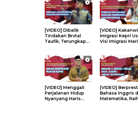
[VIDEO] Dibalik
[VIDEO] Kakanwi
Tindakan Brvtal
Imigrasi Kepri U
Taufik, Terungkap
Visi Imigrasi Mar
Pola Asuh Yang
| U-CAST #EPS2
Salah | U-CAST 18+
#EPS 245
[VIDEO] Menggali
[VIDEO] Berprest
Perjalanan Hidup
Bahasa Inggris 
Nyanyang Haris
Matematika, Rai
Pratamura | U-CAST
Tertarik Studi T
#EP240
Kimia | U-CAST
#EPS239