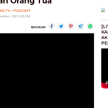
an Orang Tua
AN.TV
-
PODCAST
tember, 2025 3:05 PM
[L
BAGIKAN
KA
AK
PE