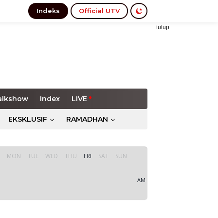
Indeks
Official UTV
tutup
alkshow
Index
LIVE
EKSKLUSIF
RAMADHAN
MON
TUE
WED
THU
FRI
SAT
SUN
AM