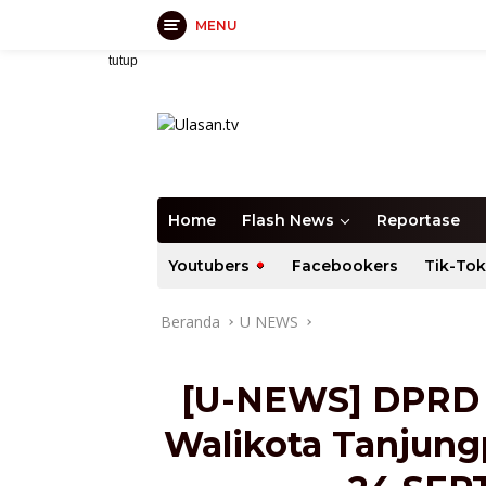
MENU
Langsung
tutup
ke
konten
Home
Flash News
Reportase
Youtubers
Facebookers
Tik-Tok
Beranda
U NEWS
[U-NEWS] DPRD 
Walikota Tanjung