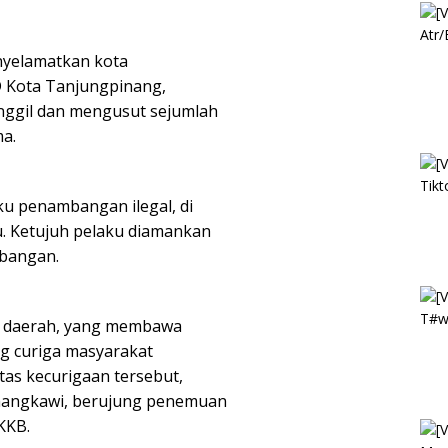
nyelamatkan kota
 Kota Tanjungpinang,
ggil dan mengusut sejumlah
a.
ku penambangan ilegal, di
u. Ketujuh pelaku diamankan
mbangan.
ah daerah, yang membawa
 curiga masyarakat
as kecurigaan tersebut,
Nemangkawi, berujung penemuan
KKB.