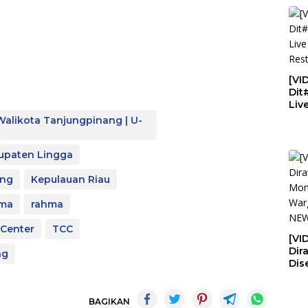
Pen
NE
[VI
Dit
Liv
Res
alikota Tanjungpinang | U-
upaten Lingga
ing
Kepulauan Riau
hma
rahma
 Center
TCC
[VI
Dir
ng
Dis
Lia
War
U-
BAGIKAN