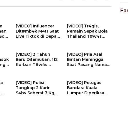
Fa
m
[VIDEO] Influencer
[VIDEO] Tr4gis,
aan
Dit#mb4k M4t1 Saat
Pemain Sepak Bola
Soal
Live Tiktok di Depan
Thailand T#w4s
Restoran | U-NEWS
Disambar Petir | U-
NEWS
a
[VIDEO] 3 Tahun
[VIDEO] Pria Asal
masok
Baru Ditemukan, 112
Bintan Meninggal
ang
Korban T#w4s
Saat Pasang Nama
ilot
Serangan Israel
Nisan di Makam
-
Dim4kamk4n | U-
Pahlawan | U-NEWS
NEWS
wa
[VIDEO] Polisi
[VIDEO] Petugas
Tangkap 2 Kurir
Bandara Kuala
,
S4bv Seberat 3 Kg,
Lumpur Diperiksa
n
Diupah Rp50 Juta
Diduga Bantu Pilot
Kirim Ke Jambi | U-
Selundupkan
NEWS
Ekst4s1 | U-NEWS