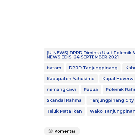
[U-NEWS] DPRD Diminta Usut Polemik W
NEWS EDISI 24 SEPTEMBER 2021
batam
DPRD Tanjungpinang
Kab
Kabupaten Yahukimo
Kapal Hoverw
nemangkawi
Papua
Polemik Ra
Skandal Rahma
Tanjungpinang City
Teluk Mata Ikan
Wako Tanjungpina
Komentar