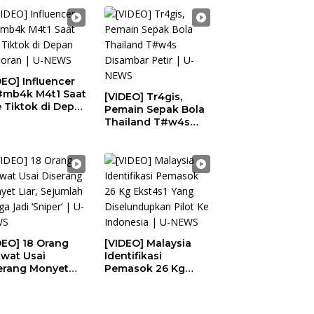
gendara | U-
Laut | U-NEWS
WS
DEO] Influencer
#mb4k M4t1 Saat
[VIDEO] Tr4gis,
e Tiktok di Depan
Pemain Sepak Bola
toran | U-NEWS
Thailand T#w4s
Disambar Petir | U-
NEWS
DEO] 18 Orang
[VIDEO] Malaysia
awat Usai
Identifikasi
erang Monyet
Pemasok 26 Kg
r, Sejumlah
Ekst4s1 Yang
ga Jadi ‘Sniper’ |
Diselundupkan Pilot
NEWS
Ke Indonesia | U-