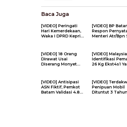
Baca Juga
[VIDEO] Peringati
[VIDEO] BP Bata
Hari Kemerdekaan,
Respon Pernyat
Waka I DPRD Kepri
Menteri Atr/Bpn 
Bagikan Bendera Ke
Temuan Kavling
Pengendara | U-
Laut | U-NEWS
NEWS
[VIDEO] 18 Orang
[VIDEO] Malaysi
Dirawat Usai
Identifikasi Pe
Diserang Monyet
26 Kg Ekst4s1 Y
Liar, Sejumlah
Diselundupkan P
Warga Jadi ‘Sniper’ |
Ke Indonesia | U
U-NEWS
NEWS
[VIDEO] Antisipasi
[VIDEO] Terdak
ASN Fiktif, Pemkot
Penipuan Mobil
Batam Validasi 4.877
Dituntut 3 Tahun
Tenaga Pendidik | U-
Dinilai Resahka
NEWS
Masyarakat | U-
NEWS