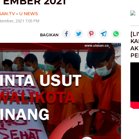
TEMBER 2021
SAN.TV
-
U NEWS
tember, 2021 7:05 PM
[L
BAGIKAN
KA
AK
PE