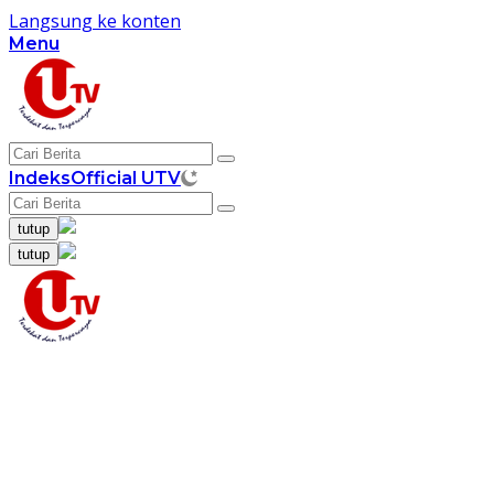
Langsung ke konten
Menu
Indeks
Official UTV
tutup
tutup