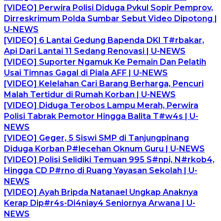
[VIDEO] Perwira Polisi Diduga Pvkul Sopir Pemprov,
Dirreskrimum Polda Sumbar Sebut Video Dipotong |
U-NEWS
[VIDEO] 6 Lantai Gedung Bapenda DKI T#rbakar,
Api Dari Lantai 11 Sedang Renovasi | U-NEWS
[VIDEO] Suporter Ngamuk Ke Pemain Dan Pelatih
Usai Timnas Gagal di Piala AFF | U-NEWS
[VIDEO] Kelelahan Cari Barang Berharga, Pencuri
Malah Tertidur di Rumah Korban | U-NEWS
[VIDEO] Diduga Terobos Lampu Merah, Perwira
Polisi Tabrak Pemotor Hingga Balita T#w4s | U-
NEWS
[VIDEO] Geger, 5 Siswi SMP di Tanjungpinang
Diduga Korban P#lecehan Oknum Guru | U-NEWS
[VIDEO] Polisi Selidiki Temuan 995 S#npi, N#rkob4,
Hingga CD P#rno di Ruang Yayasan Sekolah | U-
NEWS
[VIDEO] Ayah Bripda Natanael Ungkap Anaknya
Kerap Dip#r4s-Di4niay4 Seniornya Arwana | U-
NEWS