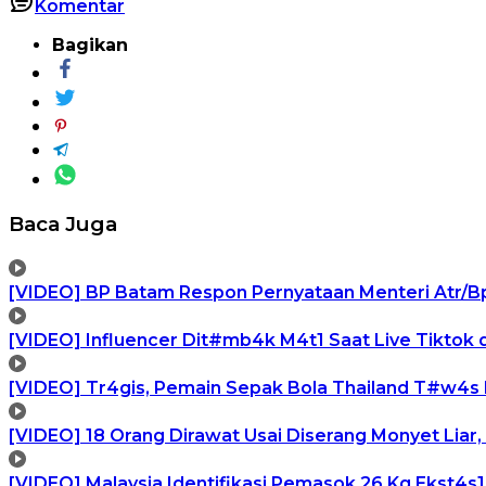
Komentar
Bagikan
Baca Juga
[VIDEO] BP Batam Respon Pernyataan Menteri Atr/B
[VIDEO] Influencer Dit#mb4k M4t1 Saat Live Tiktok
[VIDEO] Tr4gis, Pemain Sepak Bola Thailand T#w4s 
[VIDEO] 18 Orang Dirawat Usai Diserang Monyet Liar,
[VIDEO] Malaysia Identifikasi Pemasok 26 Kg Ekst4s1