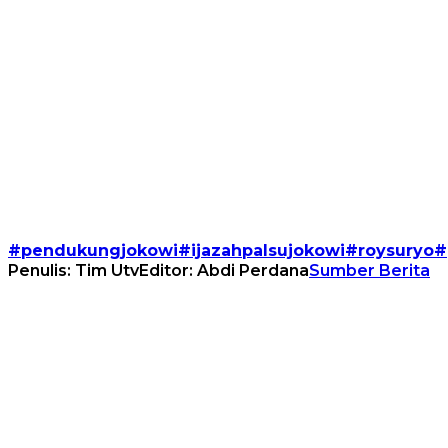
#pendukungjokowi#ijazahpalsujokowi#roysuryo
Penulis: Tim Utv
Editor: Abdi Perdana
Sumber Berita