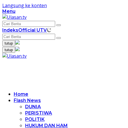
Langsung ke konten
Menu
Indeks
Official UTV
tutup
tutup
Home
Flash News
DUNIA
PERISTIWA
POLITIK
HUKUM DAN HAM