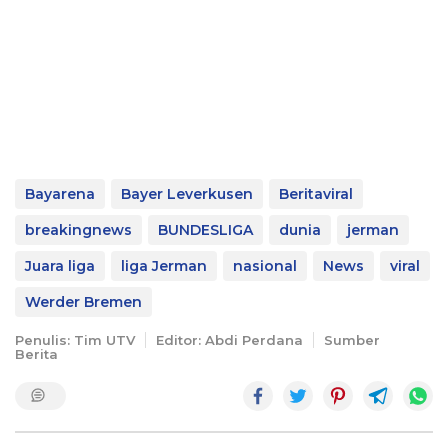
Bayarena
Bayer Leverkusen
Beritaviral
breakingnews
BUNDESLIGA
dunia
jerman
Juara liga
liga Jerman
nasional
News
viral
Werder Bremen
Penulis: Tim UTV
Editor: Abdi Perdana
Sumber
Berita