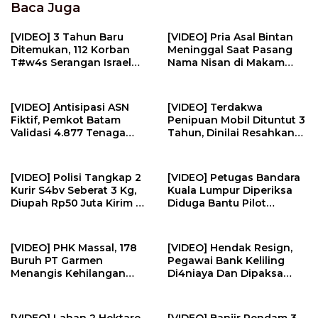
Baca Juga
[VIDEO] 3 Tahun Baru
[VIDEO] Pria Asal Bintan
Ditemukan, 112 Korban
Meninggal Saat Pasang
T#w4s Serangan Israel
Nama Nisan di Makam
Dim4kamk4n | U-NEWS
Pahlawan | U-NEWS
[VIDEO] Antisipasi ASN
[VIDEO] Terdakwa
Fiktif, Pemkot Batam
Penipuan Mobil Dituntut 3
Validasi 4.877 Tenaga
Tahun, Dinilai Resahkan
Pendidik | U-NEWS
Masyarakat | U-NEWS
[VIDEO] Polisi Tangkap 2
[VIDEO] Petugas Bandara
Kurir S4bv Seberat 3 Kg,
Kuala Lumpur Diperiksa
Diupah Rp50 Juta Kirim Ke
Diduga Bantu Pilot
Jambi | U-NEWS
Selundupkan Ekst4s1 | U-
NEWS
[VIDEO] PHK Massal, 178
[VIDEO] Hendak Resign,
Buruh PT Garmen
Pegawai Bank Keliling
Menangis Kehilangan
Di4niaya Dan Dipaksa
Pekerjaan | U-NEWS
M4stvrb4si Oleh Rekan
Kerja | U-NEWS