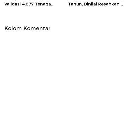
Validasi 4.877 Tenaga
Tahun, Dinilai Resahkan
Pendidik | U-NEWS
Masyarakat | U-NEWS
Kolom Komentar