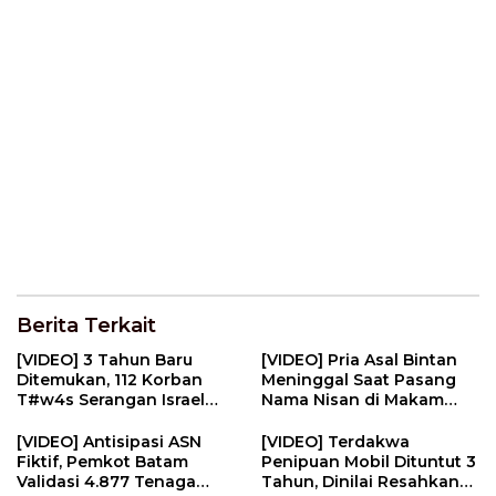
Berita Terkait
[VIDEO] 3 Tahun Baru
[VIDEO] Pria Asal Bintan
Ditemukan, 112 Korban
Meninggal Saat Pasang
T#w4s Serangan Israel
Nama Nisan di Makam
Dim4kamk4n | U-NEWS
Pahlawan | U-NEWS
[VIDEO] Antisipasi ASN
[VIDEO] Terdakwa
Fiktif, Pemkot Batam
Penipuan Mobil Dituntut 3
Validasi 4.877 Tenaga
Tahun, Dinilai Resahkan