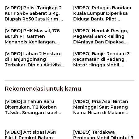
Pendidik | U-NEWS
Masyarakat | U-NEWS
[VIDEO] Polisi Tangkap 2
[VIDEO] Petugas Bandara
Kurir S4bv Seberat 3 Kg,
Kuala Lumpur Diperiksa
Diupah Rp50 Juta Kirim Ke
Diduga Bantu Pilot
Jambi | U-NEWS
Selundupkan Ekst4s1 | U-
NEWS
[VIDEO] PHK Massal, 178
[VIDEO] Hendak Resign,
Buruh PT Garmen
Pegawai Bank Keliling
Menangis Kehilangan
Di4niaya Dan Dipaksa
Pekerjaan | U-NEWS
M4stvrb4si Oleh Rekan
Kerja | U-NEWS
[VIDEO] Lahan 2 Hektare
[VIDEO] Banjir Rendam 3
di Tanjungpinang
Kecamatan di Padang,
Terbakar, Dipicu Aktivitas
Motor Hingga Mobil
Membakar Sampah | U-
Terendam | U-NEWS
NEWS
Rekomendasi untuk kamu
[VIDEO] 3 Tahun Baru
[VIDEO] Pria Asal Bintan
Ditemukan, 112 Korban
Meninggal Saat Pasang
T#w4s Serangan Israel
Nama Nisan di Makam
Dim4kamk4n | U-NEWS
Pahlawan | U-NEWS
[VIDEO] Antisipasi ASN
[VIDEO] Terdakwa
Fiktif, Pemkot Batam
Penipuan Mobil Dituntut 3