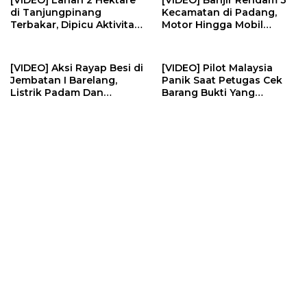
[VIDEO] Lahan 2 Hektare
[VIDEO] Banjir Rendam 3
di Tanjungpinang
Kecamatan di Padang,
Terbakar, Dipicu Aktivitas
Motor Hingga Mobil
Membakar Sampah | U-
Terendam | U-NEWS
NEWS
[VIDEO] Aksi Rayap Besi di
[VIDEO] Pilot Malaysia
Jembatan I Barelang,
Panik Saat Petugas Cek
Listrik Padam Dan
Barang Bukti Yang
Kerugian Ratusan Juta | U-
Diselundupkan | U-NEWS
NEWS