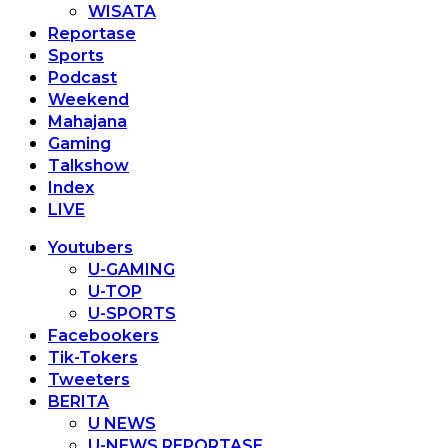
WISATA
Reportase
Sports
Podcast
Weekend
Mahajana
Gaming
Talkshow
Index
LIVE
Youtubers
U-GAMING
U-TOP
U-SPORTS
Facebookers
Tik-Tokers
Tweeters
BERITA
U NEWS
U-NEWS REPORTASE