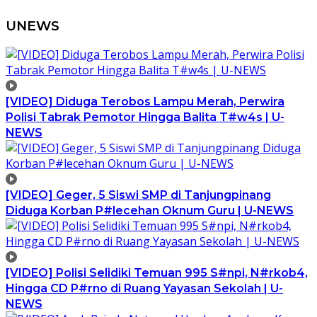
UNEWS
[VIDEO] Diduga Terobos Lampu Merah, Perwira
Polisi Tabrak Pemotor Hingga Balita T#w4s | U-
NEWS
[VIDEO] Geger, 5 Siswi SMP di Tanjungpinang
Diduga Korban P#lecehan Oknum Guru | U-NEWS
[VIDEO] Polisi Selidiki Temuan 995 S#npi, N#rkob4,
Hingga CD P#rno di Ruang Yayasan Sekolah | U-
NEWS