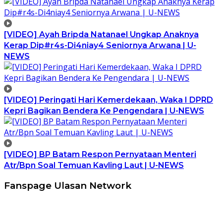
[VIDEO] Ayah Bripda Natanael Ungkap Anaknya
Kerap Dip#r4s-Di4niay4 Seniornya Arwana | U-
NEWS
[VIDEO] Peringati Hari Kemerdekaan, Waka I DPRD
Kepri Bagikan Bendera Ke Pengendara | U-NEWS
[VIDEO] BP Batam Respon Pernyataan Menteri
Atr/Bpn Soal Temuan Kavling Laut | U-NEWS
Fanspage Ulasan Network