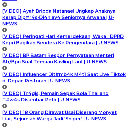
[VIDEO] Ayah Bripda Natanael Ungkap Anaknya
Kerap Dip#r4s-Di4niay4 Seniornya Arwana | U-
NEWS
[VIDEO] Peringati Hari Kemerdekaan, Waka I DPRD
Kepri Bagikan Bendera Ke Pengendara | U-NEWS
[VIDEO] BP Batam Respon Pernyataan Menteri
Atr/Bpn Soal Temuan Kavling Laut | U-NEWS
[VIDEO] Influencer Dit#mb4k M4t1 Saat Live Tiktok
di Depan Restoran | U-NEWS
[VIDEO] Tr4gis, Pemain Sepak Bola Thailand
T#w4s Disambar Petir | U-NEWS
[VIDEO] 18 Orang Dirawat Usai Diserang Monyet
Liar, Sejumlah Warga Jadi ‘Sniper’ | U-NEWS