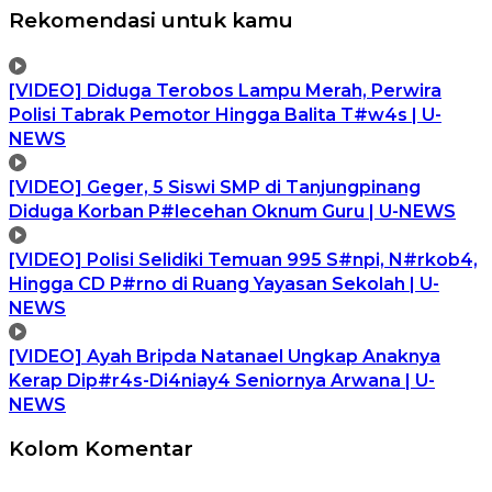
Rekomendasi untuk kamu
[VIDEO] Diduga Terobos Lampu Merah, Perwira
Polisi Tabrak Pemotor Hingga Balita T#w4s | U-
NEWS
[VIDEO] Geger, 5 Siswi SMP di Tanjungpinang
Diduga Korban P#lecehan Oknum Guru | U-NEWS
[VIDEO] Polisi Selidiki Temuan 995 S#npi, N#rkob4,
Hingga CD P#rno di Ruang Yayasan Sekolah | U-
NEWS
[VIDEO] Ayah Bripda Natanael Ungkap Anaknya
Kerap Dip#r4s-Di4niay4 Seniornya Arwana | U-
NEWS
Kolom Komentar