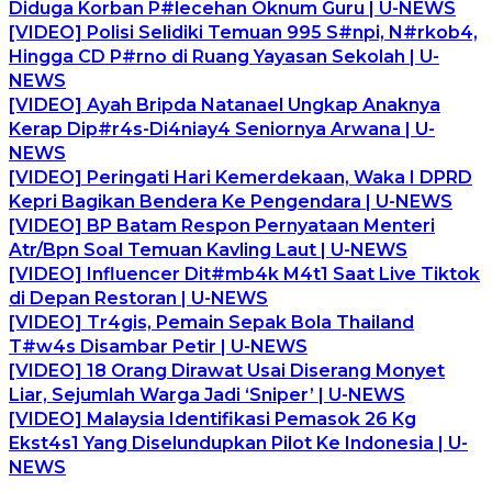
Diduga Korban P#lecehan Oknum Guru | U-NEWS
[VIDEO] Polisi Selidiki Temuan 995 S#npi, N#rkob4,
Hingga CD P#rno di Ruang Yayasan Sekolah | U-
NEWS
[VIDEO] Ayah Bripda Natanael Ungkap Anaknya
Kerap Dip#r4s-Di4niay4 Seniornya Arwana | U-
NEWS
[VIDEO] Peringati Hari Kemerdekaan, Waka I DPRD
Kepri Bagikan Bendera Ke Pengendara | U-NEWS
[VIDEO] BP Batam Respon Pernyataan Menteri
Atr/Bpn Soal Temuan Kavling Laut | U-NEWS
[VIDEO] Influencer Dit#mb4k M4t1 Saat Live Tiktok
di Depan Restoran | U-NEWS
[VIDEO] Tr4gis, Pemain Sepak Bola Thailand
T#w4s Disambar Petir | U-NEWS
[VIDEO] 18 Orang Dirawat Usai Diserang Monyet
Liar, Sejumlah Warga Jadi ‘Sniper’ | U-NEWS
[VIDEO] Malaysia Identifikasi Pemasok 26 Kg
Ekst4s1 Yang Diselundupkan Pilot Ke Indonesia | U-
NEWS