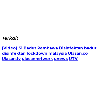
Terkait
[Video] Si Badut Pembawa Disinfektan
badut
disinfektan
lockdown
malaysia
Ulasan.co
Ulasan.tv
ulasannetwork
unews
UTV