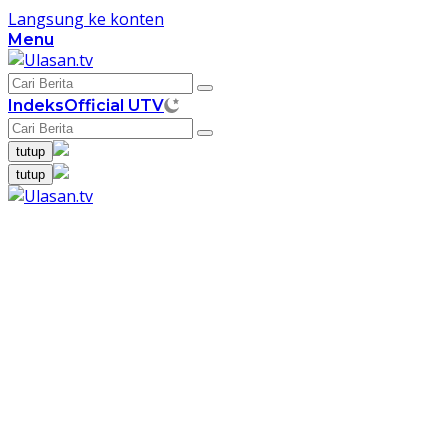
Langsung ke konten
Menu
Indeks
Official UTV
tutup
tutup