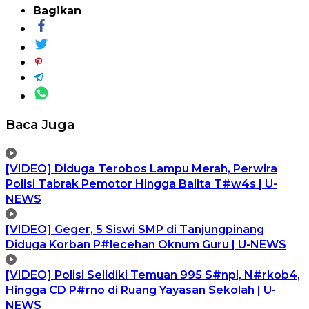
Bagikan
Baca Juga
[VIDEO] Diduga Terobos Lampu Merah, Perwira
Polisi Tabrak Pemotor Hingga Balita T#w4s | U-
NEWS
[VIDEO] Geger, 5 Siswi SMP di Tanjungpinang
Diduga Korban P#lecehan Oknum Guru | U-NEWS
[VIDEO] Polisi Selidiki Temuan 995 S#npi, N#rkob4,
Hingga CD P#rno di Ruang Yayasan Sekolah | U-
NEWS