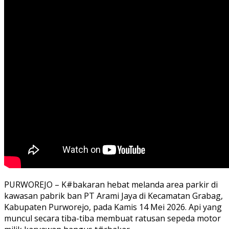
PURWOREJO – K#bakaran hebat melanda area parkir di
kawasan pabrik ban PT Arami Jaya di Kecamatan Grabag,
Kabupaten Purworejo, pada Kamis 14 Mei 2026. Api yang
muncul secara tiba-tiba membuat ratusan sepeda motor