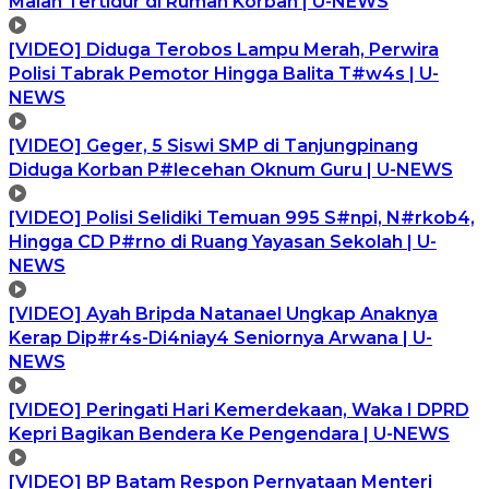
Malah Tertidur di Rumah Korban | U-NEWS
[VIDEO] Diduga Terobos Lampu Merah, Perwira
Polisi Tabrak Pemotor Hingga Balita T#w4s | U-
NEWS
[VIDEO] Geger, 5 Siswi SMP di Tanjungpinang
Diduga Korban P#lecehan Oknum Guru | U-NEWS
[VIDEO] Polisi Selidiki Temuan 995 S#npi, N#rkob4,
Hingga CD P#rno di Ruang Yayasan Sekolah | U-
NEWS
[VIDEO] Ayah Bripda Natanael Ungkap Anaknya
Kerap Dip#r4s-Di4niay4 Seniornya Arwana | U-
NEWS
[VIDEO] Peringati Hari Kemerdekaan, Waka I DPRD
Kepri Bagikan Bendera Ke Pengendara | U-NEWS
[VIDEO] BP Batam Respon Pernyataan Menteri