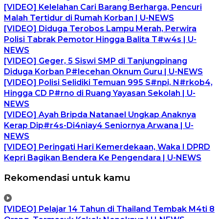
[VIDEO] Kelelahan Cari Barang Berharga, Pencuri
Malah Tertidur di Rumah Korban | U-NEWS
[VIDEO] Diduga Terobos Lampu Merah, Perwira
Polisi Tabrak Pemotor Hingga Balita T#w4s | U-
NEWS
[VIDEO] Geger, 5 Siswi SMP di Tanjungpinang
Diduga Korban P#lecehan Oknum Guru | U-NEWS
[VIDEO] Polisi Selidiki Temuan 995 S#npi, N#rkob4,
Hingga CD P#rno di Ruang Yayasan Sekolah | U-
NEWS
[VIDEO] Ayah Bripda Natanael Ungkap Anaknya
Kerap Dip#r4s-Di4niay4 Seniornya Arwana | U-
NEWS
[VIDEO] Peringati Hari Kemerdekaan, Waka I DPRD
Kepri Bagikan Bendera Ke Pengendara | U-NEWS
Rekomendasi untuk kamu
[VIDEO] Pelajar 14 Tahun di Thailand Tembak M4ti 8