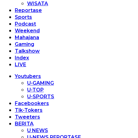
WISATA
Reportase
Sports
Podcast
Weekend
Mahajana
Gaming
Talkshow
Index
LIVE
Youtubers
U-GAMING
U-TOP
U-SPORTS
Facebookers
Tik-Tokers
Tweeters
BERITA
U NEWS
U-NEWS REPORTASE