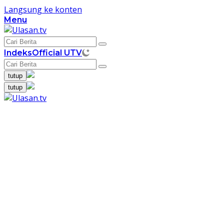
Langsung ke konten
Menu
Indeks
Official UTV
tutup
tutup