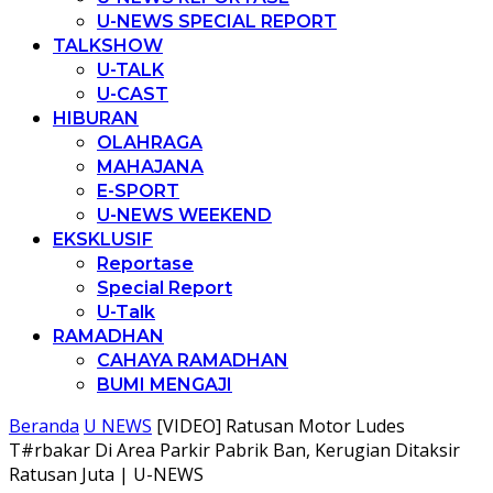
U-NEWS SPECIAL REPORT
TALKSHOW
U-TALK
U-CAST
HIBURAN
OLAHRAGA
MAHAJANA
E-SPORT
U-NEWS WEEKEND
EKSKLUSIF
Reportase
Special Report
U-Talk
RAMADHAN
CAHAYA RAMADHAN
BUMI MENGAJI
Beranda
U NEWS
[VIDEO] Ratusan Motor Ludes
T#rbakar Di Area Parkir Pabrik Ban, Kerugian Ditaksir
Ratusan Juta | U-NEWS