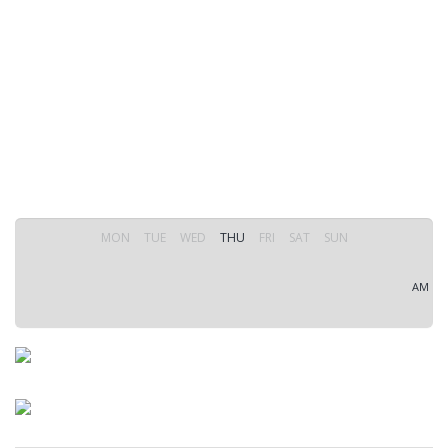
MON
TUE
WED
THU
FRI
SAT
SUN
AM