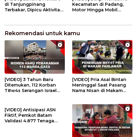
di Tanjungpinang
Kecamatan di Padang,
Terbakar, Dipicu Aktivitas
Motor Hingga Mobil
Membakar Sampah | U-
Terendam | U-NEWS
NEWS
Rekomendasi untuk kamu
[VIDEO] 3 Tahun Baru
[VIDEO] Pria Asal Bintan
Ditemukan, 112 Korban
Meninggal Saat Pasang
T#w4s Serangan Israel
Nama Nisan di Makam
Dim4kamk4n | U-NEWS
Pahlawan | U-NEWS
[VIDEO] Antisipasi ASN
Fiktif, Pemkot Batam
Validasi 4.877 Tenaga
Pendidik | U-NEWS