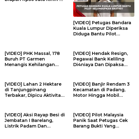
Jambi | U-NEWS
[VIDEO] Petugas Bandara
Kuala Lumpur Diperiksa
Diduga Bantu Pilot
Selundupkan Ekst4s1 | U-
NEWS
[VIDEO] PHK Massal, 178
[VIDEO] Hendak Resign,
Buruh PT Garmen
Pegawai Bank Keliling
Menangis Kehilangan
Di4niaya Dan Dipaksa
Pekerjaan | U-NEWS
M4stvrb4si Oleh Rekan
Kerja | U-NEWS
[VIDEO] Lahan 2 Hektare
[VIDEO] Banjir Rendam 3
di Tanjungpinang
Kecamatan di Padang,
Terbakar, Dipicu Aktivitas
Motor Hingga Mobil
Membakar Sampah | U-
Terendam | U-NEWS
NEWS
[VIDEO] Aksi Rayap Besi di
[VIDEO] Pilot Malaysia
Jembatan I Barelang,
Panik Saat Petugas Cek
Listrik Padam Dan
Barang Bukti Yang
Kerugian Ratusan Juta | U-
Diselundupkan | U-NEWS
NEWS