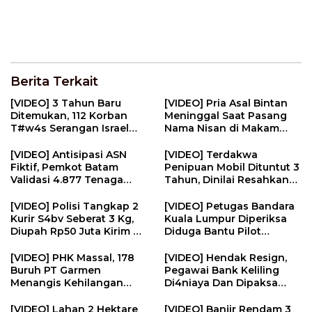
Berita Terkait
[VIDEO] 3 Tahun Baru
[VIDEO] Pria Asal Bintan
Ditemukan, 112 Korban
Meninggal Saat Pasang
T#w4s Serangan Israel
Nama Nisan di Makam
Dim4kamk4n | U-NEWS
Pahlawan | U-NEWS
[VIDEO] Antisipasi ASN
[VIDEO] Terdakwa
Fiktif, Pemkot Batam
Penipuan Mobil Dituntut 3
Validasi 4.877 Tenaga
Tahun, Dinilai Resahkan
Pendidik | U-NEWS
Masyarakat | U-NEWS
[VIDEO] Polisi Tangkap 2
[VIDEO] Petugas Bandara
Kurir S4bv Seberat 3 Kg,
Kuala Lumpur Diperiksa
Diupah Rp50 Juta Kirim Ke
Diduga Bantu Pilot
Jambi | U-NEWS
Selundupkan Ekst4s1 | U-
NEWS
[VIDEO] PHK Massal, 178
[VIDEO] Hendak Resign,
Buruh PT Garmen
Pegawai Bank Keliling
Menangis Kehilangan
Di4niaya Dan Dipaksa
Pekerjaan | U-NEWS
M4stvrb4si Oleh Rekan
Kerja | U-NEWS
[VIDEO] Lahan 2 Hektare
[VIDEO] Banjir Rendam 3