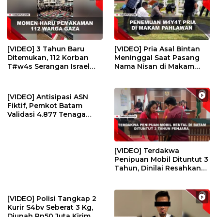
[VIDEO] 3 Tahun Baru
[VIDEO] Pria Asal Bintan
Ditemukan, 112 Korban
Meninggal Saat Pasang
T#w4s Serangan Israel
Nama Nisan di Makam
Dim4kamk4n | U-NEWS
Pahlawan | U-NEWS
[VIDEO] Antisipasi ASN
Fiktif, Pemkot Batam
Validasi 4.877 Tenaga
Pendidik | U-NEWS
[VIDEO] Terdakwa
Penipuan Mobil Dituntut 3
Tahun, Dinilai Resahkan
Masyarakat | U-NEWS
[VIDEO] Polisi Tangkap 2
Kurir S4bv Seberat 3 Kg,
Diupah Rp50 Juta Kirim Ke