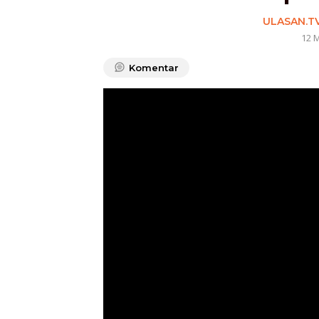
ULASAN.T
12 
Komentar