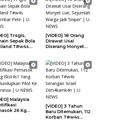
DEO] Tr4gis,
[VIDEO] 18 Orang
ain Sepak Bola
Dirawat Usai
iland T#w4s
Diserang Monyet
ambar Petir | U-
Liar, Sejumlah
WS
Warga Jadi ‘Sniper’ |
U-NEWS
DEO] Malaysia
tifikasi
[VIDEO] 3 Tahun
asok 26 Kg
Baru Ditemukan, 112
t4s1 Yang
Korban T#w4s
elundupkan Pilot
Serangan Israel
Indonesia | U-
Dim4kamk4n | U-
WS
NEWS