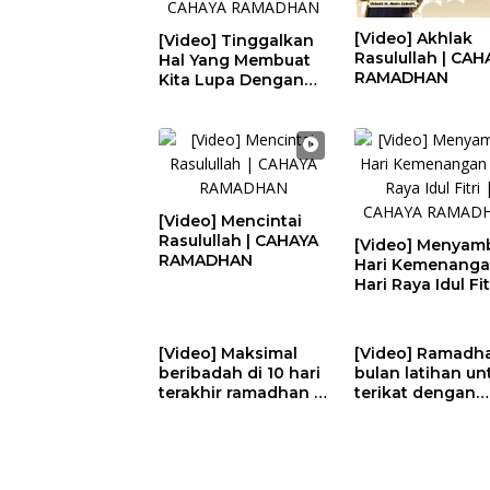
[Video] Akhlak
[Video] Tinggalkan
Rasulullah | CAH
Hal Yang Membuat
RAMADHAN
Kita Lupa Dengan
Allah | CAHAYA
RAMADHAN
[Video] Mencintai
Rasulullah | CAHAYA
[Video] Menyam
RAMADHAN
Hari Kemenang
Hari Raya Idul Fitr
CAHAYA RAMAD
[Video] Maksimal
[Video] Ramadh
beribadah di 10 hari
bulan latihan un
terakhir ramadhan |
terikat dengan
CAHAYA RAMADHAN
hukum Syara’ |
CAHAYA RAMAD