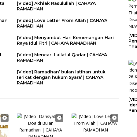
ta
[Video] Akhlak Rasulullah | CAHAYA
RAMADHAN
dhan
[Video] Love Letter From Allah | CAHAYA
RAMADHAN
[VI
[Video] Menyambut Hari Kemenangan Hari
Pem
Raya Idul Fitri | CAHAYA RAMADHAN
Tha
Dis
N
[Video] Mencari Lailatul Qadar | CAHAYA
NE
RAMADHAN
[Video] Ramadhan’ bulan latihan untuk
terikat dengan hukum Syara’ | CAHAYA
RAMADHAN
[VI
Iden
Pem
Eks
Dis
Ke 
NE