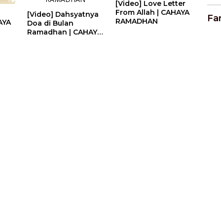
[Video] Love Letter
From Allah | CAHAYA
[Video] Dahsyatnya
Fa
RAMADHAN
AYA
Doa di Bulan
Ramadhan | CAHAYA
RAMADHAN