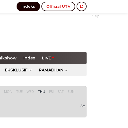
Indeks
Official UTV
tutup
alkshow
Index
LIVE
EKSKLUSIF
RAMADHAN
MON
TUE
WED
THU
FRI
SAT
SUN
AM