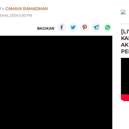
V
-
CAHAYA RAMADHAN
Maret, 2024 5:00 PM
BAGIKAN
[L
KA
AK
PE