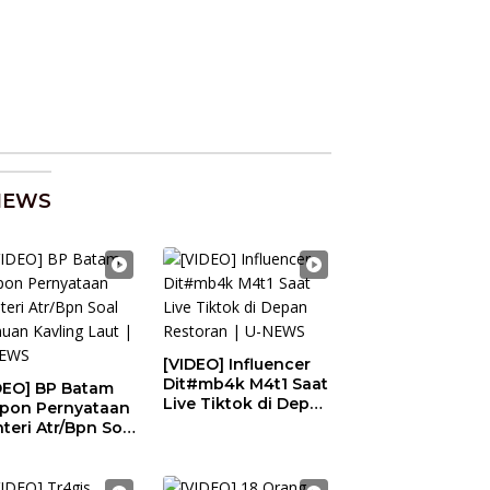
NEWS
[VIDEO] Influencer
Dit#mb4k M4t1 Saat
DEO] BP Batam
Live Tiktok di Depan
pon Pernyataan
Restoran | U-NEWS
teri Atr/Bpn Soal
uan Kavling
t | U-NEWS