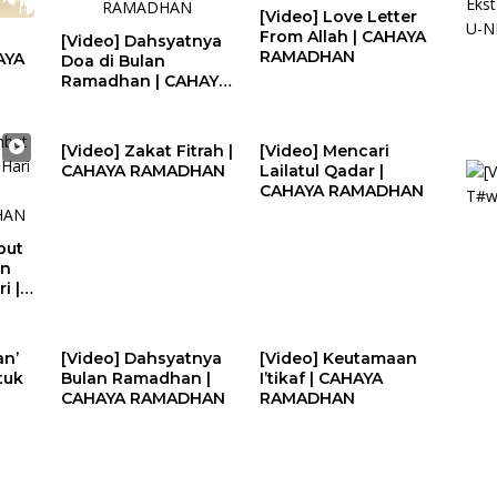
[Video] Love Letter
From Allah | CAHAYA
[Video] Dahsyatnya
RAMADHAN
AYA
Doa di Bulan
Ramadhan | CAHAYA
RAMADHAN
[Video] Zakat Fitrah |
[Video] Mencari
CAHAYA RAMADHAN
Lailatul Qadar |
CAHAYA RAMADHAN
but
an
i |
HAN
an’
[Video] Dahsyatnya
[Video] Keutamaan
tuk
Bulan Ramadhan |
I’tikaf | CAHAYA
CAHAYA RAMADHAN
RAMADHAN
HAN