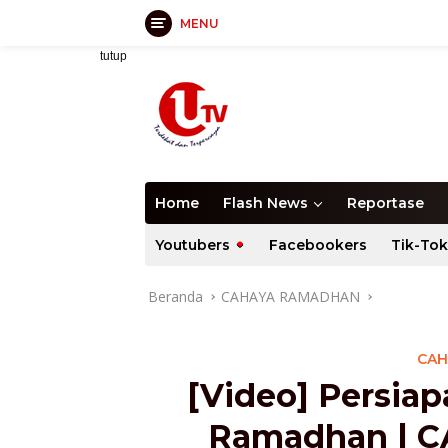
MENU
Langsung
tutup
ke
konten
Home
Flash News
Reportase
Youtubers
Facebookers
Tik-Tok
Beranda
CAHAYA RAMADHAN
CAH
[Video] Persia
Ramadhan | 