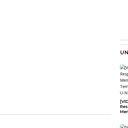
U
[VI
Res
Men
Tem
Lau