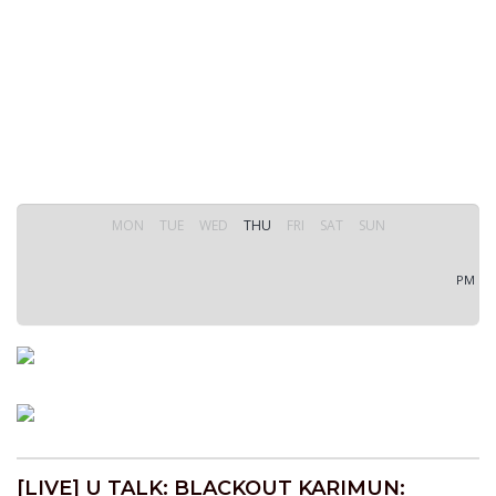
MON
TUE
WED
THU
FRI
SAT
SUN
PM
[LIVE] U TALK: BLACKOUT KARIMUN: