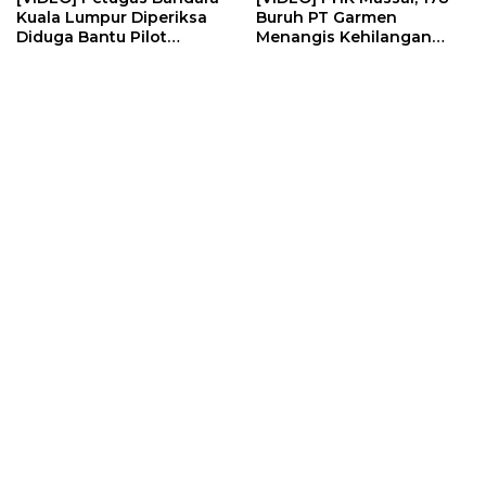
Kuala Lumpur Diperiksa
Buruh PT Garmen
Diduga Bantu Pilot
Menangis Kehilangan
Selundupkan Ekst4s1 | U-
Pekerjaan | U-NEWS
NEWS