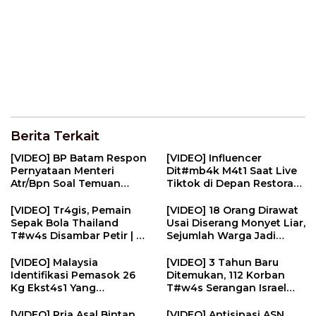
Berita Terkait
[VIDEO] BP Batam Respon
[VIDEO] Influencer
Pernyataan Menteri
Dit#mb4k M4t1 Saat Live
Atr/Bpn Soal Temuan
Tiktok di Depan Restoran
Kavling Laut | U-NEWS
| U-NEWS
[VIDEO] Tr4gis, Pemain
[VIDEO] 18 Orang Dirawat
Sepak Bola Thailand
Usai Diserang Monyet Liar,
T#w4s Disambar Petir | U-
Sejumlah Warga Jadi
NEWS
‘Sniper’ | U-NEWS
[VIDEO] Malaysia
[VIDEO] 3 Tahun Baru
Identifikasi Pemasok 26
Ditemukan, 112 Korban
Kg Ekst4s1 Yang
T#w4s Serangan Israel
Diselundupkan Pilot Ke
Dim4kamk4n | U-NEWS
Indonesia | U-NEWS
[VIDEO] Pria Asal Bintan
[VIDEO] Antisipasi ASN