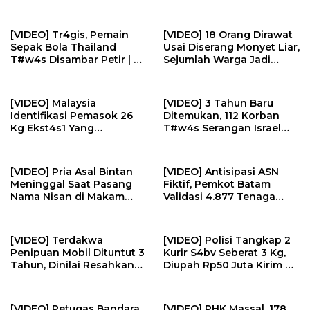
Kavling Laut | U-NEWS
[VIDEO] Tr4gis, Pemain
[VIDEO] 18 Orang Dirawat
Sepak Bola Thailand
Usai Diserang Monyet Liar,
T#w4s Disambar Petir | U-
Sejumlah Warga Jadi
NEWS
‘Sniper’ | U-NEWS
[VIDEO] Malaysia
[VIDEO] 3 Tahun Baru
Identifikasi Pemasok 26
Ditemukan, 112 Korban
Kg Ekst4s1 Yang
T#w4s Serangan Israel
Diselundupkan Pilot Ke
Dim4kamk4n | U-NEWS
Indonesia | U-NEWS
[VIDEO] Pria Asal Bintan
[VIDEO] Antisipasi ASN
Meninggal Saat Pasang
Fiktif, Pemkot Batam
Nama Nisan di Makam
Validasi 4.877 Tenaga
Pahlawan | U-NEWS
Pendidik | U-NEWS
[VIDEO] Terdakwa
[VIDEO] Polisi Tangkap 2
Penipuan Mobil Dituntut 3
Kurir S4bv Seberat 3 Kg,
Tahun, Dinilai Resahkan
Diupah Rp50 Juta Kirim Ke
Masyarakat | U-NEWS
Jambi | U-NEWS
[VIDEO] Petugas Bandara
[VIDEO] PHK Massal, 178