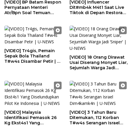
[VIDEO] BP Batam Respon
[VIDEO] Influencer
Pernyataan Menteri
Dit#mb4k M4t1 Saat Live
Atr/Bpn Soal Temuan
Tiktok di Depan Restoran
Kavling Laut | U-NEWS
| U-NEWS
[VIDEO] Tr4gis, Pemain
Sepak Bola Thailand
[VIDEO] 18 Orang Dirawat
T#w4s Disambar Petir | U-
Usai Diserang Monyet Liar,
NEWS
Sejumlah Warga Jadi
‘Sniper’ | U-NEWS
[VIDEO] Malaysia
[VIDEO] 3 Tahun Baru
Identifikasi Pemasok 26
Ditemukan, 112 Korban
Kg Ekst4s1 Yang
T#w4s Serangan Israel
Diselundupkan Pilot Ke
Dim4kamk4n | U-NEWS