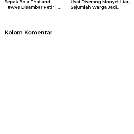
Sepak Bola Thailand
Usai Diserang Monyet Liar,
T#w4s Disambar Petir | U-
Sejumlah Warga Jadi
NEWS
‘Sniper’ | U-NEWS
Kolom Komentar