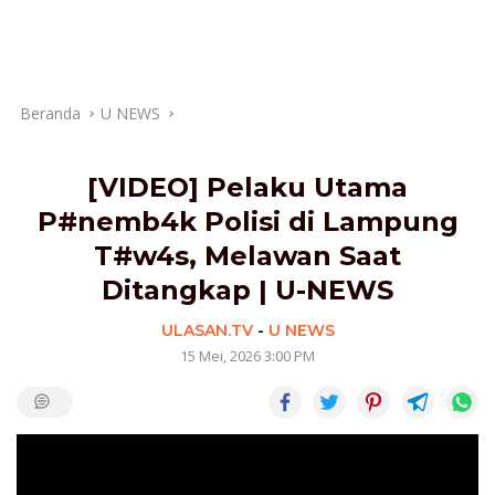
Beranda
U NEWS
[VIDEO] Pelaku Utama
P#nemb4k Polisi di Lampung
T#w4s, Melawan Saat
Ditangkap | U-NEWS
ULASAN.TV
-
U NEWS
15 Mei, 2026 3:00 PM