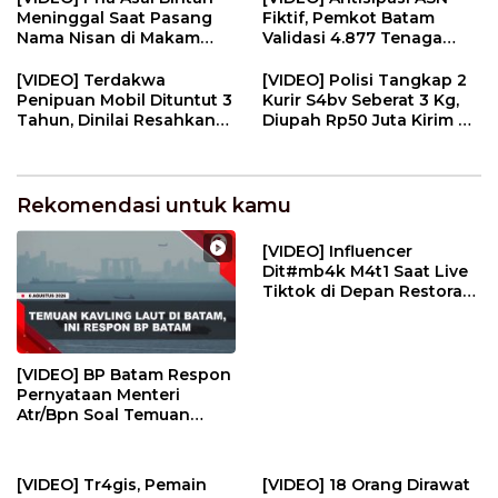
Meninggal Saat Pasang
Fiktif, Pemkot Batam
Nama Nisan di Makam
Validasi 4.877 Tenaga
Pahlawan | U-NEWS
Pendidik | U-NEWS
[VIDEO] Terdakwa
[VIDEO] Polisi Tangkap 2
Penipuan Mobil Dituntut 3
Kurir S4bv Seberat 3 Kg,
Tahun, Dinilai Resahkan
Diupah Rp50 Juta Kirim Ke
Masyarakat | U-NEWS
Jambi | U-NEWS
Rekomendasi untuk kamu
[VIDEO] Influencer
Dit#mb4k M4t1 Saat Live
Tiktok di Depan Restoran
| U-NEWS
[VIDEO] BP Batam Respon
Pernyataan Menteri
Atr/Bpn Soal Temuan
Kavling Laut | U-NEWS
[VIDEO] Tr4gis, Pemain
[VIDEO] 18 Orang Dirawat