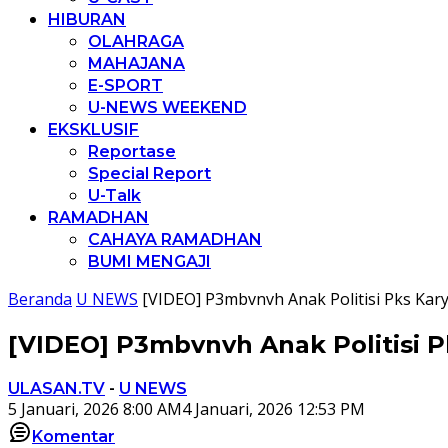
HIBURAN
OLAHRAGA
MAHAJANA
E-SPORT
U-NEWS WEEKEND
EKSKLUSIF
Reportase
Special Report
U-Talk
RAMADHAN
CAHAYA RAMADHAN
BUMI MENGAJI
Beranda
U NEWS
[VIDEO] P3mbvnvh Anak Politisi Pks K
[VIDEO] P3mbvnvh Anak Politisi 
ULASAN.TV
-
U NEWS
5 Januari, 2026 8:00 AM
4 Januari, 2026 12:53 PM
Komentar