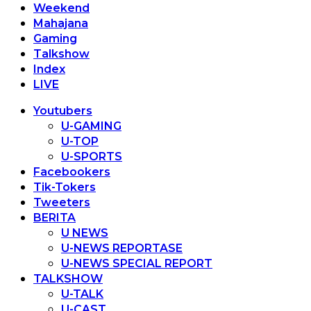
Weekend
Mahajana
Gaming
Talkshow
Index
LIVE
Youtubers
U-GAMING
U-TOP
U-SPORTS
Facebookers
Tik-Tokers
Tweeters
BERITA
U NEWS
U-NEWS REPORTASE
U-NEWS SPECIAL REPORT
TALKSHOW
U-TALK
U-CAST