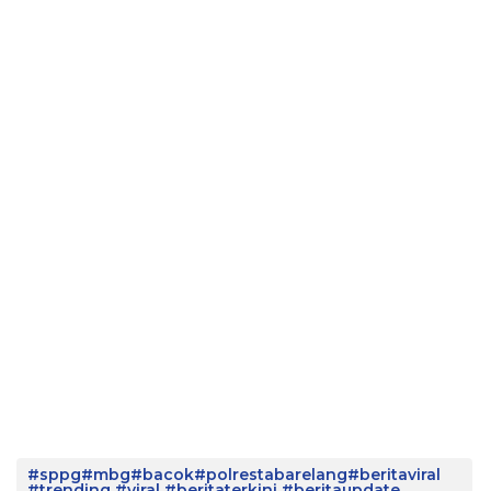
#sppg#mbg#bacok#polrestabarelang#beritaviral
#trending #viral #beritaterkini #beritaupdate