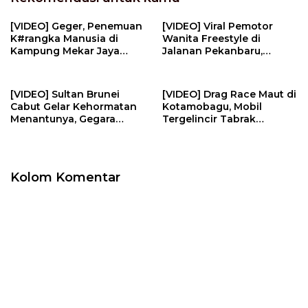
[VIDEO] Geger, Penemuan
[VIDEO] Viral Pemotor
K#rangka Manusia di
Wanita Freestyle di
Kampung Mekar Jaya
Jalanan Pekanbaru,
Tanjungpinang | U-NEWS
Berujung Ditilang Dan
Minta Maaf | U-NEWS
[VIDEO] Sultan Brunei
[VIDEO] Drag Race Maut di
Cabut Gelar Kehormatan
Kotamobagu, Mobil
Menantunya, Gegara
Tergelincir Tabrak
Perilaku Tak Pantas | U-
Kerumunan Penonton | U-
NEWS
NEWS
Kolom Komentar