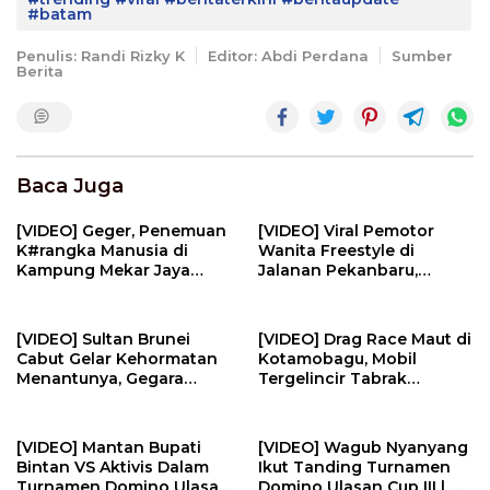
#batam
Penulis: Randi Rizky K
Editor: Abdi Perdana
Sumber
Berita
Baca Juga
[VIDEO] Geger, Penemuan
[VIDEO] Viral Pemotor
K#rangka Manusia di
Wanita Freestyle di
Kampung Mekar Jaya
Jalanan Pekanbaru,
Tanjungpinang | U-NEWS
Berujung Ditilang Dan
Minta Maaf | U-NEWS
[VIDEO] Sultan Brunei
[VIDEO] Drag Race Maut di
Cabut Gelar Kehormatan
Kotamobagu, Mobil
Menantunya, Gegara
Tergelincir Tabrak
Perilaku Tak Pantas | U-
Kerumunan Penonton | U-
NEWS
NEWS
[VIDEO] Mantan Bupati
[VIDEO] Wagub Nyanyang
Bintan VS Aktivis Dalam
Ikut Tanding Turnamen
Turnamen Domino Ulasan
Domino Ulasan Cup III | U-