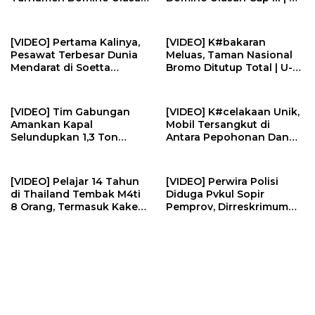
Cup | U-NEWS
NEWS
[VIDEO] Pertama Kalinya,
[VIDEO] K#bakaran
Pesawat Terbesar Dunia
Meluas, Taman Nasional
Mendarat di Soetta
Bromo Ditutup Total | U-
Jemput Pemain AC Milan |
NEWS
U-NEWS
[VIDEO] Tim Gabungan
[VIDEO] K#celakaan Unik,
Amankan Kapal
Mobil Tersangkut di
Selundupkan 1,3 Ton
Antara Pepohonan Dan
N#rkotik4 di Perairan
Kotak Listrik | U-NEWS
Bintan | U-NEWS
[VIDEO] Pelajar 14 Tahun
[VIDEO] Perwira Polisi
di Thailand Tembak M4ti
Diduga Pvkul Sopir
8 Orang, Termasuk Kakek
Pemprov, Dirreskrimum
Neneknya | U-NEWS
Polda Sumbar Sebut
Video Dipotong | U-NEWS