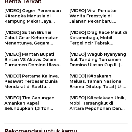
Berita Terkait
[VIDEO] Geger, Penemuan
[VIDEO] Viral Pemotor
K#rangka Manusia di
Wanita Freestyle di
Kampung Mekar Jaya
Jalanan Pekanbaru,
Tanjungpinang | U-NEWS
Berujung Ditilang Dan
Minta Maaf | U-NEWS
[VIDEO] Sultan Brunei
[VIDEO] Drag Race Maut di
Cabut Gelar Kehormatan
Kotamobagu, Mobil
Menantunya, Gegara
Tergelincir Tabrak
Perilaku Tak Pantas | U-
Kerumunan Penonton | U-
NEWS
NEWS
[VIDEO] Mantan Bupati
[VIDEO] Wagub Nyanyang
Bintan VS Aktivis Dalam
Ikut Tanding Turnamen
Turnamen Domino Ulasan
Domino Ulasan Cup III | U-
Cup | U-NEWS
NEWS
[VIDEO] Pertama Kalinya,
[VIDEO] K#bakaran
Pesawat Terbesar Dunia
Meluas, Taman Nasional
Mendarat di Soetta
Bromo Ditutup Total | U-
Jemput Pemain AC Milan |
NEWS
U-NEWS
[VIDEO] Tim Gabungan
[VIDEO] K#celakaan Unik,
Amankan Kapal
Mobil Tersangkut di
Selundupkan 1,3 Ton
Antara Pepohonan Dan
N#rkotik4 di Perairan
Kotak Listrik | U-NEWS
Bintan | U-NEWS
Rekomendasi untuk kamu