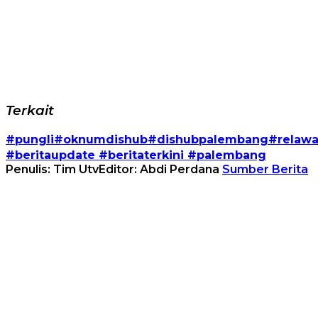
Terkait
#pungli#oknumdishub#dishubpalembang#relawan
#beritaupdate #beritaterkini #palembang
Penulis: Tim Utv
Editor: Abdi Perdana
Sumber Berita