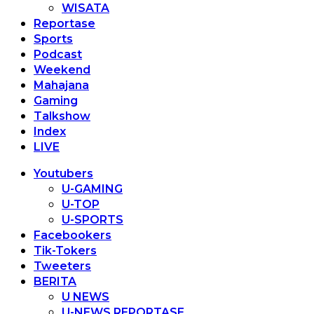
WISATA
Reportase
Sports
Podcast
Weekend
Mahajana
Gaming
Talkshow
Index
LIVE
Youtubers
U-GAMING
U-TOP
U-SPORTS
Facebookers
Tik-Tokers
Tweeters
BERITA
U NEWS
U-NEWS REPORTASE