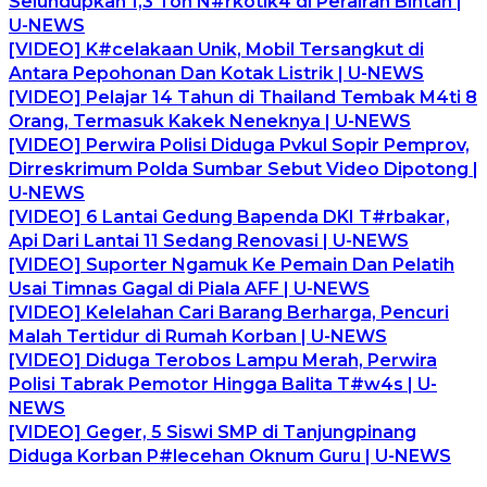
Selundupkan 1,3 Ton N#rkotik4 di Perairan Bintan |
U-NEWS
[VIDEO] K#celakaan Unik, Mobil Tersangkut di
Antara Pepohonan Dan Kotak Listrik | U-NEWS
[VIDEO] Pelajar 14 Tahun di Thailand Tembak M4ti 8
Orang, Termasuk Kakek Neneknya | U-NEWS
[VIDEO] Perwira Polisi Diduga Pvkul Sopir Pemprov,
Dirreskrimum Polda Sumbar Sebut Video Dipotong |
U-NEWS
[VIDEO] 6 Lantai Gedung Bapenda DKI T#rbakar,
Api Dari Lantai 11 Sedang Renovasi | U-NEWS
[VIDEO] Suporter Ngamuk Ke Pemain Dan Pelatih
Usai Timnas Gagal di Piala AFF | U-NEWS
[VIDEO] Kelelahan Cari Barang Berharga, Pencuri
Malah Tertidur di Rumah Korban | U-NEWS
[VIDEO] Diduga Terobos Lampu Merah, Perwira
Polisi Tabrak Pemotor Hingga Balita T#w4s | U-
NEWS
[VIDEO] Geger, 5 Siswi SMP di Tanjungpinang
Diduga Korban P#lecehan Oknum Guru | U-NEWS