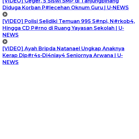
[VIDEO] Geger, 5 Siswi SMP di Tanjungpinang
Diduga Korban P#lecehan Oknum Guru | U-NEWS
[VIDEO] Polisi Selidiki Temuan 995 S#npi, N#rkob4,
Hingga CD P#rno di Ruang Yayasan Sekolah | U-
NEWS
[VIDEO] Ayah Bripda Natanael Ungkap Anaknya
Kerap Dip#r4s-Di4niay4 Seniornya Arwana | U-
NEWS