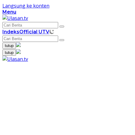
Langsung ke konten
Menu
Indeks
Official UTV
tutup
tutup