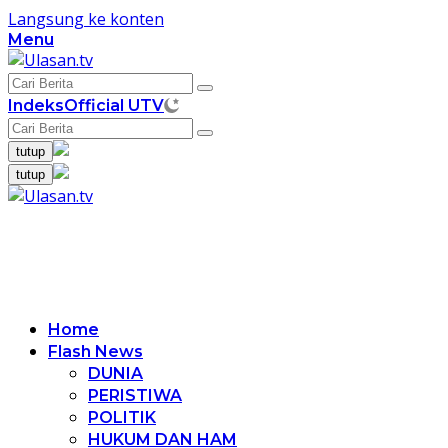
Langsung ke konten
Menu
Indeks
Official UTV
tutup
tutup
Home
Flash News
DUNIA
PERISTIWA
POLITIK
HUKUM DAN HAM