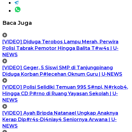
Baca Juga
[VIDEO] Diduga Terobos Lampu Merah, Perwira
Polisi Tabrak Pemotor Hingga Balita T#w4s | U-
NEWS
[VIDEO] Geger, 5 Siswi SMP di Tanjungpinang
Diduga Korban P#lecehan Oknum Guru | U-NEWS
[VIDEO] Polisi Selidiki Temuan 995 S#npi, N#rkob4,
Hingga CD P#rno di Ruang Yayasan Sekolah | U-
NEWS
[VIDEO] Ayah Bripda Natanael Ungkap Anaknya
Kerap Dip#r4s-Di4niay4 Seniornya Arwana | U-
NEWS