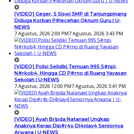
[VIDEO] Geger, 5 Siswi SMP di Tanjungpinang
Diduga Korban P#lecehan Oknum Guru | U-
NEWS
7 Agustus, 2026 2:00 PM
7 Agustus, 2026 3:43 PM
[VIDEO] Polisi Selidiki Temuan 995 S#npi,
N#rkob4, Hingga CD P#rno di Ruang Yayasan
Sekolah | U-NEWS
7 Agustus, 2026 12:00 PM
7 Agustus, 2026 3:41 PM
[VIDEO] Ayah Bripda Natanael Ungkap
Anaknya Kerap Dip#r4s-Di4niay4 Seniornya
Arwana | U-NEWS