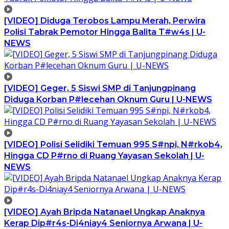
[VIDEO] Diduga Terobos Lampu Merah, Perwira
Polisi Tabrak Pemotor Hingga Balita T#w4s | U-
NEWS
[VIDEO] Geger, 5 Siswi SMP di Tanjungpinang
Diduga Korban P#lecehan Oknum Guru | U-NEWS
[VIDEO] Polisi Selidiki Temuan 995 S#npi, N#rkob4,
Hingga CD P#rno di Ruang Yayasan Sekolah | U-
NEWS
[VIDEO] Ayah Bripda Natanael Ungkap Anaknya
Kerap Dip#r4s-Di4niay4 Seniornya Arwana | U-