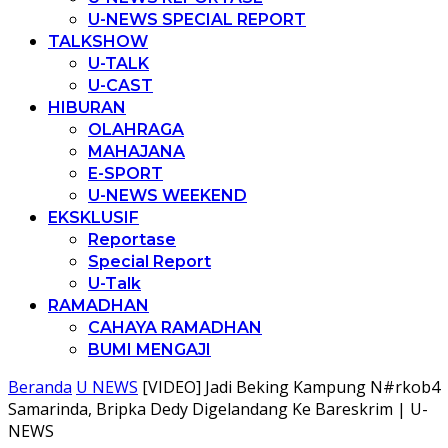
U-NEWS SPECIAL REPORT
TALKSHOW
U-TALK
U-CAST
HIBURAN
OLAHRAGA
MAHAJANA
E-SPORT
U-NEWS WEEKEND
EKSKLUSIF
Reportase
Special Report
U-Talk
RAMADHAN
CAHAYA RAMADHAN
BUMI MENGAJI
Beranda
U NEWS
[VIDEO] Jadi Beking Kampung N#rkob4
Samarinda, Bripka Dedy Digelandang Ke Bareskrim | U-
NEWS