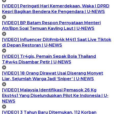
[VIDEO] Peringati Hari Kemerdekaan, Waka I DPRD
Kepri Bagikan Bendera Ke Pengendara | U-NEWS
[VIDEO] BP Batam Respon Pernyataan Menteri
Atr/Bpn Soal Temuan Kavling Laut | U-NEWS
[VIDEO] Influencer Dit#mb4k M4t1 Saat Live Tiktok
di Depan Restoran | U-NEWS
[VIDEO] Tr4gis, Pemain Sepak Bola Thailand
T#w4s Disambar Petir | U-NEWS
[VIDEO] 18 Orang Dirawat Usai Diserang Monyet
Liar, Sejumlah Warga Jadi ‘Sniper’ | U-NEWS
[VIDEO] Malaysia Identifikasi Pemasok 26 Kg
Ekst4s1 Yang Diselundupkan Pilot Ke Indonesia | U-
NEWS
[VIDEO] 3 Tahun Baru Ditemukan, 112 Korban