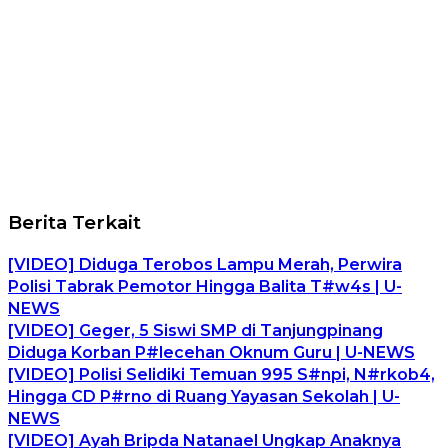
Berita Terkait
[VIDEO] Diduga Terobos Lampu Merah, Perwira
Polisi Tabrak Pemotor Hingga Balita T#w4s | U-
NEWS
[VIDEO] Geger, 5 Siswi SMP di Tanjungpinang
Diduga Korban P#lecehan Oknum Guru | U-NEWS
[VIDEO] Polisi Selidiki Temuan 995 S#npi, N#rkob4,
Hingga CD P#rno di Ruang Yayasan Sekolah | U-
NEWS
[VIDEO] Ayah Bripda Natanael Ungkap Anaknya