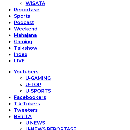
WISATA
Reportase
Sports
Podcast
Weekend
Mahajana
Gaming
Talkshow
Index
LIVE
Youtubers
U-GAMING
U-TOP
U-SPORTS
Facebookers
Tik-Tokers
Tweeters
BERITA
U NEWS
U-NEWS REPORTASE