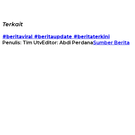
Terkait
#beritaviral #beritaupdate #beritaterkini
Penulis: Tim Utv
Editor: Abdi Perdana
Sumber Berita