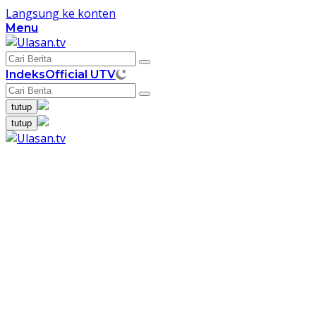
Langsung ke konten
Menu
Indeks
Official UTV
tutup
tutup