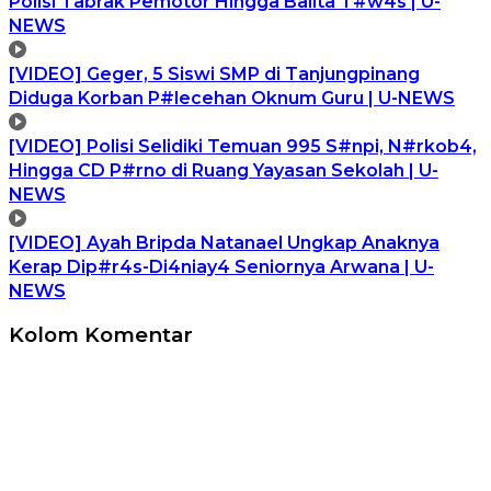
Polisi Tabrak Pemotor Hingga Balita T#w4s | U-
NEWS
[VIDEO] Geger, 5 Siswi SMP di Tanjungpinang
Diduga Korban P#lecehan Oknum Guru | U-NEWS
[VIDEO] Polisi Selidiki Temuan 995 S#npi, N#rkob4,
Hingga CD P#rno di Ruang Yayasan Sekolah | U-
NEWS
[VIDEO] Ayah Bripda Natanael Ungkap Anaknya
Kerap Dip#r4s-Di4niay4 Seniornya Arwana | U-
NEWS
Kolom Komentar