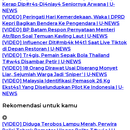
Kerap Dip#r4s-Di4niay4 Seniornya Arwana | U-
NEWS
[VIDEO] Peringati Hari Kemerdekaan, Waka I DPRD
Kepri Bagikan Bendera Ke Pengendara | U-NEWS
[VIDEO] BP Batam Respon Pernyataan Menteri
Atr/Bpn Soal Temuan Kavling Laut | U-NEWS
[VIDEO] Influencer Dit#mb4k M4t1 Saat Live Tiktok
di Depan Restoran | U-NEWS
[VIDEO] Tr4gis, Pemain Sepak Bola Thailand
T#w4s Disambar Petir | U-NEWS
[VIDEO] 18 Orang Dirawat Usai Diserang Monyet
Liar, Sejumlah Warga Jadi ‘Sniper’ | U-NEWS
[VIDEO] Malaysia Identifikasi Pemasok 26 Kg
Ekst4s1 Yang Diselundupkan Pilot Ke Indonesia | U-
NEWS
Rekomendasi untuk kamu
[VIDEO] Diduga Terobos Lampu Merah, Perwira