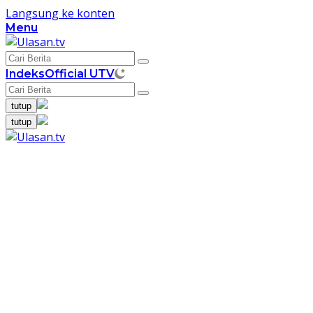
Langsung ke konten
Menu
Indeks
Official UTV
tutup
tutup