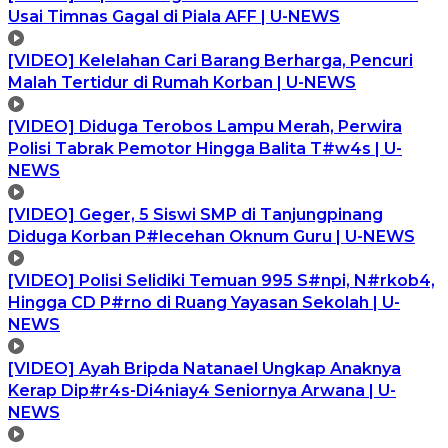
Usai Timnas Gagal di Piala AFF | U-NEWS
[VIDEO] Kelelahan Cari Barang Berharga, Pencuri
Malah Tertidur di Rumah Korban | U-NEWS
[VIDEO] Diduga Terobos Lampu Merah, Perwira
Polisi Tabrak Pemotor Hingga Balita T#w4s | U-
NEWS
[VIDEO] Geger, 5 Siswi SMP di Tanjungpinang
Diduga Korban P#lecehan Oknum Guru | U-NEWS
[VIDEO] Polisi Selidiki Temuan 995 S#npi, N#rkob4,
Hingga CD P#rno di Ruang Yayasan Sekolah | U-
NEWS
[VIDEO] Ayah Bripda Natanael Ungkap Anaknya
Kerap Dip#r4s-Di4niay4 Seniornya Arwana | U-
NEWS