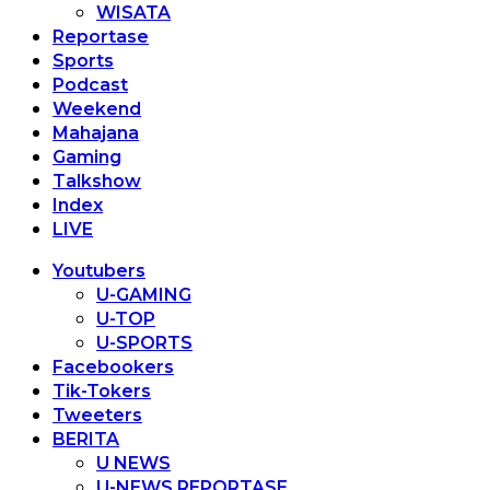
WISATA
Reportase
Sports
Podcast
Weekend
Mahajana
Gaming
Talkshow
Index
LIVE
Youtubers
U-GAMING
U-TOP
U-SPORTS
Facebookers
Tik-Tokers
Tweeters
BERITA
U NEWS
U-NEWS REPORTASE