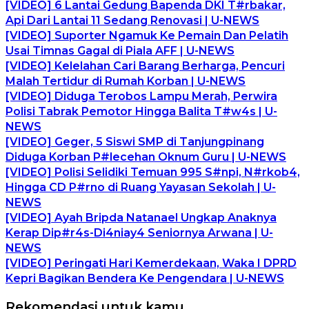
[VIDEO] 6 Lantai Gedung Bapenda DKI T#rbakar,
Api Dari Lantai 11 Sedang Renovasi | U-NEWS
[VIDEO] Suporter Ngamuk Ke Pemain Dan Pelatih
Usai Timnas Gagal di Piala AFF | U-NEWS
[VIDEO] Kelelahan Cari Barang Berharga, Pencuri
Malah Tertidur di Rumah Korban | U-NEWS
[VIDEO] Diduga Terobos Lampu Merah, Perwira
Polisi Tabrak Pemotor Hingga Balita T#w4s | U-
NEWS
[VIDEO] Geger, 5 Siswi SMP di Tanjungpinang
Diduga Korban P#lecehan Oknum Guru | U-NEWS
[VIDEO] Polisi Selidiki Temuan 995 S#npi, N#rkob4,
Hingga CD P#rno di Ruang Yayasan Sekolah | U-
NEWS
[VIDEO] Ayah Bripda Natanael Ungkap Anaknya
Kerap Dip#r4s-Di4niay4 Seniornya Arwana | U-
NEWS
[VIDEO] Peringati Hari Kemerdekaan, Waka I DPRD
Kepri Bagikan Bendera Ke Pengendara | U-NEWS
Rekomendasi untuk kamu