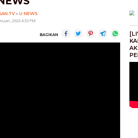
NEWS
SAN.TV
-
U NEWS
anuari, 2026 4:33 PM
[L
BAGIKAN
KA
AK
PE