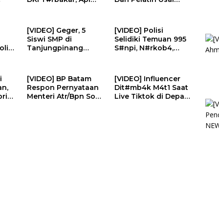
lda
Dari Lantai 11
Timnas Gagal di
ideo
Sedang Renovasi |
Piala AFF | U-NEWS
EWS
U-NEWS
[VIDEO] Geger, 5
[VIDEO] Polisi
Siswi SMP di
Selidiki Temuan 995
olisi
Tanjungpinang
S#npi, N#rkob4,
Diduga Korban
Hingga CD P#rno di
P#lecehan Oknum
Ruang Yayasan
S
Guru | U-NEWS
Sekolah | U-NEWS
i
[VIDEO] BP Batam
[VIDEO] Influencer
an,
Respon Pernyataan
Dit#mb4k M4t1 Saat
ri
Menteri Atr/Bpn Soal
Live Tiktok di Depan
a Ke
Temuan Kavling
Restoran | U-NEWS
Laut | U-NEWS