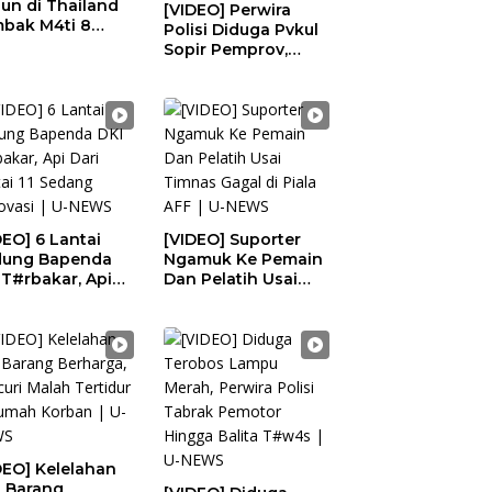
un di Thailand
[VIDEO] Perwira
bak M4ti 8
Polisi Diduga Pvkul
ng, Termasuk
Sopir Pemprov,
ek Neneknya |
Dirreskrimum Polda
NEWS
Sumbar Sebut Video
Dipotong | U-NEWS
DEO] 6 Lantai
[VIDEO] Suporter
ung Bapenda
Ngamuk Ke Pemain
 T#rbakar, Api
Dan Pelatih Usai
 Lantai 11
Timnas Gagal di
ang Renovasi |
Piala AFF | U-NEWS
NEWS
DEO] Kelelahan
i Barang