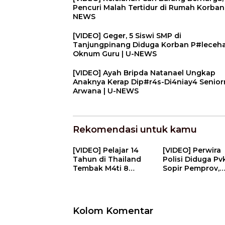
Pencuri Malah Tertidur di Rumah Korban 
NEWS
[VIDEO] Geger, 5 Siswi SMP di
Tanjungpinang Diduga Korban P#leceh
Oknum Guru | U-NEWS
[VIDEO] Ayah Bripda Natanael Ungkap
Anaknya Kerap Dip#r4s-Di4niay4 Senior
Arwana | U-NEWS
Rekomendasi untuk kamu
[VIDEO] Pelajar 14
[VIDEO] Perwira
Tahun di Thailand
Polisi Diduga Pv
Tembak M4ti 8
Sopir Pemprov,
Orang, Termasuk
Dirreskrimum Po
Kakek Neneknya | U-
Sumbar Sebut V
NEWS
Dipotong | U-N
Kolom Komentar