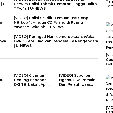
Tah
| U-
Perwira Polisi Tabrak Pemotor Hingga Balita
Tem
T#w4s | U-NEWS
Ora
Kak
[VIDEO] Polisi Selidiki Temuan 995 S#npi,
U-
an
N#rkob4, Hingga CD P#rno di Ruang
Yayasan Sekolah | U-NEWS
[VIDEO] Peringati Hari Kemerdekaan, Waka I
nya
DPRD Kepri Bagikan Bendera Ke Pengendara
| U-NEWS
[VI
Ged
DKI
Dari
Sed
[VIDEO] 6 Lantai
[VIDEO] Suporter
U-
kul
Gedung Bapenda
Ngamuk Ke Pemain
DKI T#rbakar, Api
Dan Pelatih Usai
lda
Dari Lantai 11
Timnas Gagal di
ideo
Sedang Renovasi |
Piala AFF | U-NEWS
EWS
U-NEWS
[VI
Car