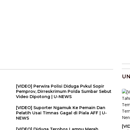
U
[VIDEO] Perwira Polisi Diduga Pvkul Sopir
Pemprov, Dirreskrimum Polda Sumbar Sebut
Video Dipotong | U-NEWS
[VIDEO] Suporter Ngamuk Ke Pemain Dan
Pelatih Usai Timnas Gagal di Piala AFF | U-
NEWS
[VI
[VIDEO] Diduga Terobos Lampu Merah,