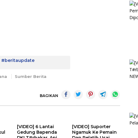
l #beritaupdate
dana
Sumber Berita
BAGIKAN
[VIDEO] 6 Lantai
[VIDEO] Suporter
kul
Gedung Bapenda
Ngamuk Ke Pemain
DKI T#rbakar, Api
Dan Pelatih Usai