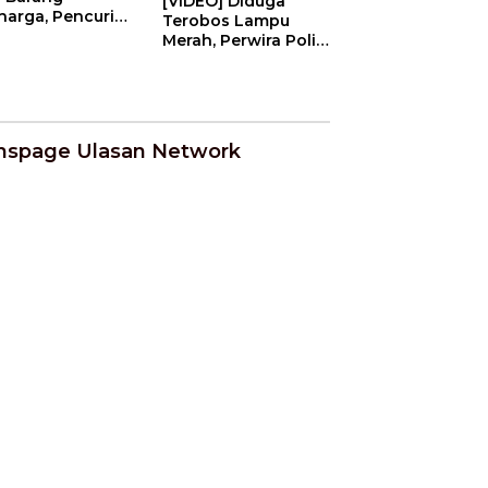
[VIDEO] Diduga
harga, Pencuri
Terobos Lampu
ah Tertidur di
Merah, Perwira Polisi
ah Korban | U-
Tabrak Pemotor
WS
Hingga Balita
T#w4s | U-NEWS
nspage Ulasan Network