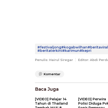
#festivaljong#kogabwilhan#beritavira
#beritaterkini#karimun#kepri
Penulis: Hairul Siregar
Editor: Abdi Per
Komentar
Baca Juga
[VIDEO] Pelajar 14
[VIDEO] Perwira
Tahun di Thailand
Polisi Diduga Pv
Tembak M4ti 8
Sopir Pemprov,