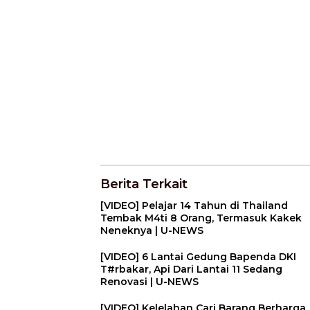
Berita Terkait
[VIDEO] Pelajar 14 Tahun di Thailand
Tembak M4ti 8 Orang, Termasuk Kakek
Neneknya | U-NEWS
[VIDEO] 6 Lantai Gedung Bapenda DKI
T#rbakar, Api Dari Lantai 11 Sedang
Renovasi | U-NEWS
[VIDEO] Kelelahan Cari Barang Berharga,