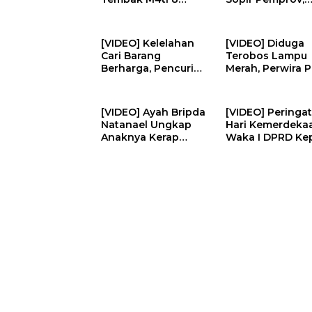
Orang, Termasuk
Dirreskrimum Po
Kakek Neneknya | U-
Sumbar Sebut V
NEWS
Dipotong | U-N
[VIDEO] Kelelahan
[VIDEO] Diduga
Cari Barang
Terobos Lampu
Berharga, Pencuri
Merah, Perwira P
Malah Tertidur di
Tabrak Pemotor
Rumah Korban | U-
Hingga Balita
NEWS
T#w4s | U-NEW
[VIDEO] Ayah Bripda
[VIDEO] Peringat
Natanael Ungkap
Hari Kemerdeka
Anaknya Kerap
Waka I DPRD Kep
Dip#r4s-Di4niay4
Bagikan Bender
Seniornya Arwana |
Pengendara | U-
U-NEWS
NEWS