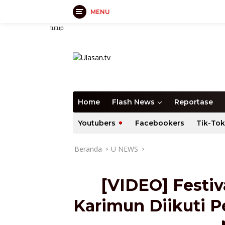
MENU
Langsung
tutup
ke
konten
Home
Flash News
Reportase
Youtubers
Facebookers
Tik-Tok
Beranda
U NEWS
[VIDEO] Festiv
Karimun Diikuti Pe