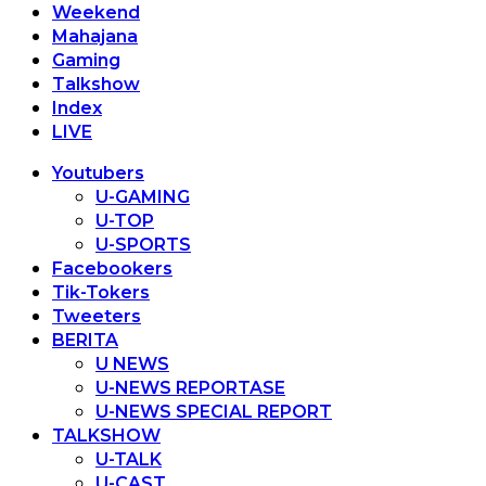
Weekend
Mahajana
Gaming
Talkshow
Index
LIVE
Youtubers
U-GAMING
U-TOP
U-SPORTS
Facebookers
Tik-Tokers
Tweeters
BERITA
U NEWS
U-NEWS REPORTASE
U-NEWS SPECIAL REPORT
TALKSHOW
U-TALK
U-CAST