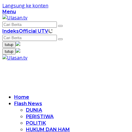
Langsung ke konten
Menu
Indeks
Official UTV
tutup
tutup
Home
Flash News
DUNIA
PERISTIWA
POLITIK
HUKUM DAN HAM