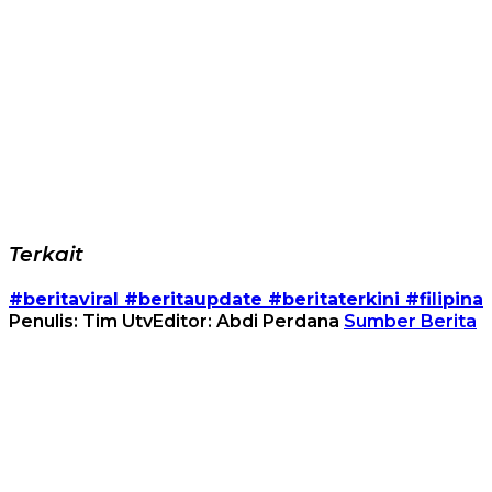
Terkait
#beritaviral #beritaupdate #beritaterkini #filipina
Penulis: Tim Utv
Editor: Abdi Perdana
Sumber Berita