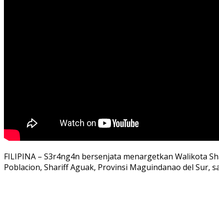
FILIPINA – S3r4ng4n bersenjata menargetkan Walikota Shar
Poblacion, Shariff Aguak, Provinsi Maguindanao del Sur, 