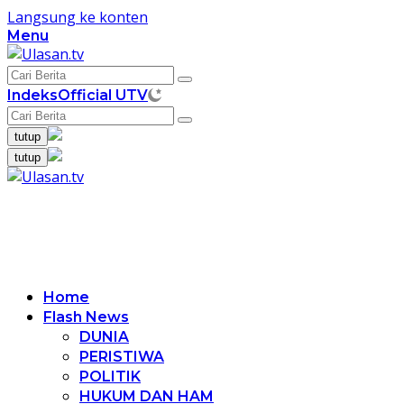
Langsung ke konten
Menu
Indeks
Official UTV
tutup
tutup
Home
Flash News
DUNIA
PERISTIWA
POLITIK
HUKUM DAN HAM