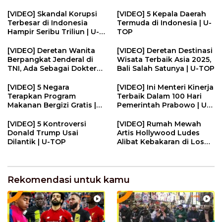
[VIDEO] Skandal Korupsi
[VIDEO] 5 Kepala Daerah
Terbesar di Indonesia
Termuda di Indonesia | U-
Hampir Seribu Triliun | U-
TOP
TOP
[VIDEO] Deretan Wanita
[VIDEO] Deretan Destinasi
Berpangkat Jenderal di
Wisata Terbaik Asia 2025,
TNI, Ada Sebagai Dokter
Bali Salah Satunya | U-TOP
di RSPAD | U-TOP
[VIDEO] 5 Negara
[VIDEO] Ini Menteri Kinerja
Terapkan Program
Terbaik Dalam 100 Hari
Makanan Bergizi Gratis |
Pemerintah Prabowo | U-
U-TOP
TOP
[VIDEO] 5 Kontroversi
[VIDEO] Rumah Mewah
Donald Trump Usai
Artis Hollywood Ludes
Dilantik | U-TOP
Alibat Kebakaran di Los
Angeles | U-TOP
Rekomendasi untuk kamu