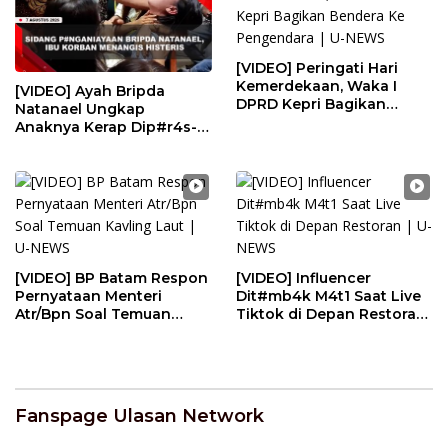
[VIDEO] Peringati Hari
Kemerdekaan, Waka I
[VIDEO] Ayah Bripda
DPRD Kepri Bagikan
Natanael Ungkap
Bendera Ke Pengendara |
Anaknya Kerap Dip#r4s-
U-NEWS
Di4niay4 Seniornya
Arwana | U-NEWS
[VIDEO] BP Batam Respon
[VIDEO] Influencer
Pernyataan Menteri
Dit#mb4k M4t1 Saat Live
Atr/Bpn Soal Temuan
Tiktok di Depan Restoran
Kavling Laut | U-NEWS
| U-NEWS
Fanspage Ulasan Network