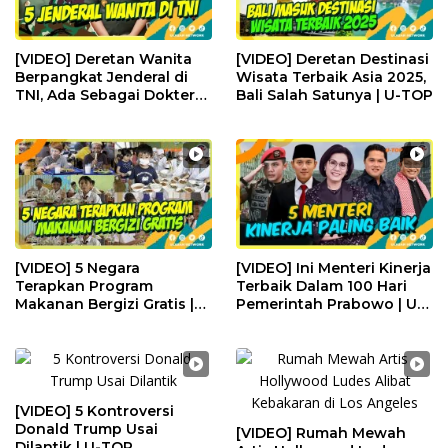
[VIDEO] Deretan Wanita
[VIDEO] Deretan Destinasi
Berpangkat Jenderal di
Wisata Terbaik Asia 2025,
TNI, Ada Sebagai Dokter
Bali Salah Satunya | U-TOP
di RSPAD | U-TOP
[VIDEO] 5 Negara
[VIDEO] Ini Menteri Kinerja
Terapkan Program
Terbaik Dalam 100 Hari
Makanan Bergizi Gratis |
Pemerintah Prabowo | U-
U-TOP
TOP
[VIDEO] 5 Kontroversi
Donald Trump Usai
[VIDEO] Rumah Mewah
Dilantik | U-TOP