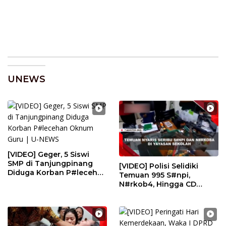
UNEWS
[VIDEO] Geger, 5 Siswi
SMP di Tanjungpinang
[VIDEO] Polisi Selidiki
Diduga Korban P#lecehan
Temuan 995 S#npi,
Oknum Guru | U-NEWS
N#rkob4, Hingga CD
P#rno di Ruang Yayasan
Sekolah | U-NEWS