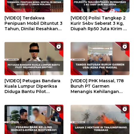
[VIDEO] Terdakwa
[VIDEO] Polisi Tangkap 2
Penipuan Mobil Dituntut 3
Kurir S4bv Seberat 3 Kg,
Tahun, Dinilai Resahkan
Diupah Rp50 Juta Kirim Ke
Masyarakat | U-NEWS
Jambi | U-NEWS
[VIDEO] Petugas Bandara
[VIDEO] PHK Massal, 178
Kuala Lumpur Diperiksa
Buruh PT Garmen
Diduga Bantu Pilot
Menangis Kehilangan
Selundupkan Ekst4s1 | U-
Pekerjaan | U-NEWS
NEWS