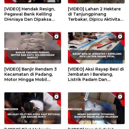
[VIDEO] Hendak Resign,
[VIDEO] Lahan 2 Hektare
Pegawai Bank Keliling
di Tanjungpinang
Di4niaya Dan Dipaksa
Terbakar, Dipicu Aktivitas
M4stvrb4si Oleh Rekan
Membakar Sampah | U-
Kerja | U-NEWS
NEWS
[VIDEO] Banjir Rendam 3
[VIDEO] Aksi Rayap Besi di
Kecamatan di Padang,
Jembatan I Barelang,
Motor Hingga Mobil
Listrik Padam Dan
Terendam | U-NEWS
Kerugian Ratusan Juta | U-
NEWS