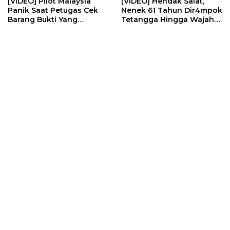
[VIDEO] Pilot Malaysia
[VIDEO] Hendak Salat,
Panik Saat Petugas Cek
Nenek 61 Tahun Dir4mpok
Barang Bukti Yang
Tetangga Hingga Wajah
Diselundupkan | U-NEWS
Dilakban | U-NEWS