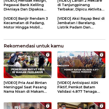
[VIDEO] Hendak Resign,
[VIDEO] Lahan 2 Hektare
Pegawai Bank Keliling
di Tanjungpinang
Di4niaya Dan Dipaksa
Terbakar, Dipicu Aktivitas
M4stvrb4si Oleh Rekan
Membakar Sampah | U-
Kerja | U-NEWS
NEWS
[VIDEO] Banjir Rendam 3
[VIDEO] Aksi Rayap Besi di
Kecamatan di Padang,
Jembatan I Barelang,
Motor Hingga Mobil
Listrik Padam Dan
Terendam | U-NEWS
Kerugian Ratusan Juta | U-
NEWS
Rekomendasi untuk kamu
[VIDEO] Pria Asal Bintan
[VIDEO] Antisipasi ASN
Meninggal Saat Pasang
Fiktif, Pemkot Batam
Nama Nisan di Makam
Validasi 4.877 Tenaga
Pahlawan | U-NEWS
Pendidik | U-NEWS