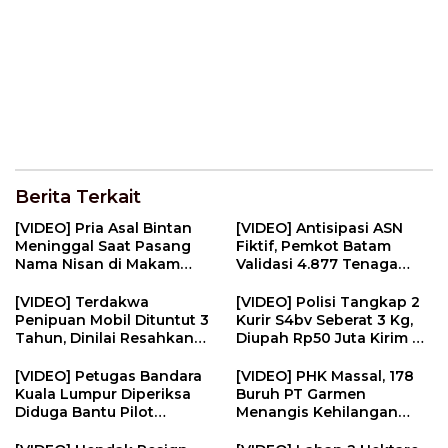
Berita Terkait
[VIDEO] Pria Asal Bintan
[VIDEO] Antisipasi ASN
Meninggal Saat Pasang
Fiktif, Pemkot Batam
Nama Nisan di Makam
Validasi 4.877 Tenaga
Pahlawan | U-NEWS
Pendidik | U-NEWS
[VIDEO] Terdakwa
[VIDEO] Polisi Tangkap 2
Penipuan Mobil Dituntut 3
Kurir S4bv Seberat 3 Kg,
Tahun, Dinilai Resahkan
Diupah Rp50 Juta Kirim Ke
Masyarakat | U-NEWS
Jambi | U-NEWS
[VIDEO] Petugas Bandara
[VIDEO] PHK Massal, 178
Kuala Lumpur Diperiksa
Buruh PT Garmen
Diduga Bantu Pilot
Menangis Kehilangan
Selundupkan Ekst4s1 | U-
Pekerjaan | U-NEWS
NEWS