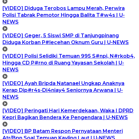
[VIDEO] Diduga Terobos Lampu Merah, Perwira
Polisi Tabrak Pemotor Hingga Balita T#w4s | U-
NEWS
[VIDEO] Geger, 5 Siswi SMP di Tanjungpinang
Diduga Korban P#lecehan Oknum Guru | U-NEWS
[VIDEO] Polisi Selidiki Temuan 995 S#npi, N#rkob4,
Hingga CD P#rno di Ruang Yayasan Sekolah | U-
NEWS
[VIDEO] Ayah Bripda Natanael Ungkap Anaknya
Kerap Dip#r4s-Di4niay4 Seniornya Arwana | U-
NEWS
[VIDEO] Peringati Hari Kemerdekaan, Waka I DPRD
Kepri Bagikan Bendera Ke Pengendara | U-NEWS
[VIDEO] BP Batam Respon Pernyataan Menteri
Atr/Bpn Soal Temuan Kavling Laut | U-NEWS