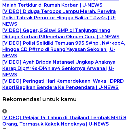
Malah Tertidur di Rumah Korban | U-NEWS
[VIDEO] Diduga Terobos Lampu Merah, Perwira
Polisi Tabrak Pemotor Hingga Balita T#w4s | U-
NEWS
[VIDEO] Geger, 5 Siswi SMP di Tanjungpinang
Diduga Korban P#lecehan Oknum Guru | U-NEWS
[VIDEO] Polisi Selidiki Temuan 995 S#npi, N#rkob4,
Hingga CD P#rno di Ruang Yayasan Sekolah | U-
NEWS
[VIDEO] Ayah Bripda Natanael Ungkap Anaknya
Kerap Dip#r4s-Di4niay4 Seniornya Arwana | U-
NEWS
[VIDEO] Peringati Hari Kemerdekaan, Waka I DPRD
Kepri Bagikan Bendera Ke Pengendara | U-NEWS
Rekomendasi untuk kamu
[VIDEO] Pelajar 14 Tahun di Thailand Tembak M4ti 8
Orang, Termasuk Kakek Neneknya | U-NEWS