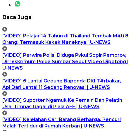
Baca Juga
[VIDEO] Pelajar 14 Tahun di Thailand Tembak M4ti 8
Orang, Termasuk Kakek Neneknya | U-NEWS
[VIDEO] Perwira Polisi Diduga Pvkul Sopir Pemprov,
Dirreskrimum Polda Sumbar Sebut Video Dipotong |
U-NEWS
[VIDEO] 6 Lantai Gedung Bapenda DKI T#rbakar,
Api Dari Lantai 11 Sedang Renovasi | U-NEWS
[VIDEO] Suporter Ngamuk Ke Pemain Dan Pelatih
Usai Timnas Gagal di Piala AFF | U-NEWS
[VIDEO] Kelelahan Cari Barang Berharga, Pencuri
Malah Tertidur di Rumah Korban | U-NEWS