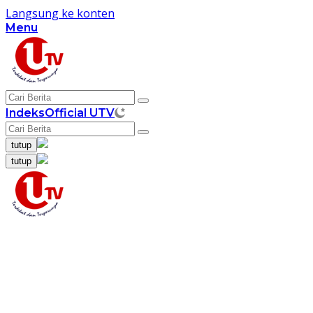
Langsung ke konten
Menu
Indeks
Official UTV
tutup
tutup