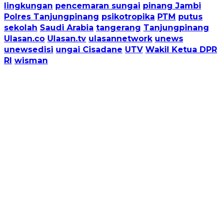
lingkungan
pencemaran sungai
pinang Jambi
Polres Tanjungpinang
psikotropika
PTM
putus
sekolah
Saudi Arabia
tangerang
Tanjungpinang
Ulasan.co
Ulasan.tv
ulasannetwork
unews
unewsedisi
ungai Cisadane
UTV
Wakil Ketua DPR
RI
wisman