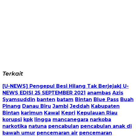
Terkait
[U-NEWS] Pengepul Besi Hilang Tak Berjejak| U-
NEWS EDISI 25 SEPTEMBER 2021
anambas
Azis
Syamsuddin
banten
batam
Bintan
Blue Pass
Buah
Pinang
Danau Biru
Jambi
Jeddah
Kabupaten
Bintan
karimun
Kawal
Kepri
Kepulauan Riau
korupsi
kpk
lingga
mancanegara
narkoba
narkotika
natuna
pencabulan
pencabulan anak di
bawah umur
pencemaran air
pencemaran