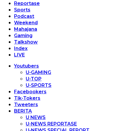
Reportase
Sports
Podcast
Weekend
Mahajana
Gaming
Talkshow
Index
LIVE
Youtubers
U-GAMING
U-TOP
U-SPORTS
Facebookers
Tik-Tokers
Tweeters
BERITA
U NEWS
U-NEWS REPORTASE
U-NEWS SPECIAL REPORT