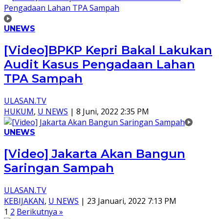
UNEWS
[Video]BPKP Kepri Bakal Lakukan
Audit Kasus Pengadaan Lahan
TPA Sampah
ULASAN.TV
HUKUM
,
U NEWS
|
8 Juni, 2022 2:35 PM
UNEWS
[Video] Jakarta Akan Bangun
Saringan Sampah
ULASAN.TV
KEBIJAKAN
,
U NEWS
|
23 Januari, 2022 7:13 PM
Paginasi
1
2
Berikutnya »