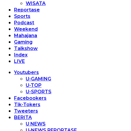
WISATA
Reportase
Sports
Podcast
Weekend
Mahajana
Gaming
Talkshow
Index
LIVE
Youtubers
U-GAMING
U-TOP
U-SPORTS
Facebookers
Tik-Tokers
Tweeters
BERITA
U NEWS
U-NEWS REPORTASE