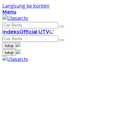
Langsung ke konten
Menu
Indeks
Official UTV
tutup
tutup