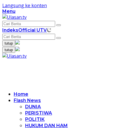
Langsung ke konten
Menu
Indeks
Official UTV
tutup
tutup
Home
Flash News
DUNIA
PERISTIWA
POLITIK
HUKUM DAN HAM