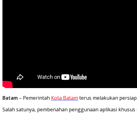
Batam
– P
emerintah
Kota Batam
terus melakukan persiap
Salah satunya, pembenahan penggunaan aplikasi khusus