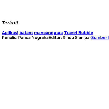
Terkait
Aplikasi
batam
mancanegara
Travel Bubble
Penulis: Panca Nugraha
Editor: Rindu Sianipar
Sumber 