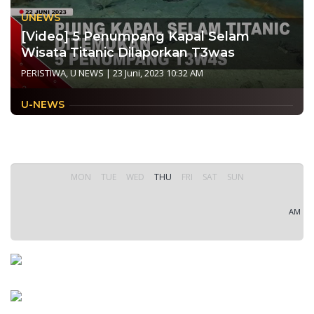
UNEWS
[Video] 5 Penumpang Kapal Selam
Wisata Titanic Dilaporkan T3was
PERISTIWA
,
U NEWS
|
23 Juni, 2023 10:32 AM
U-NEWS
MON
TUE
WED
THU
FRI
SAT
SUN
AM