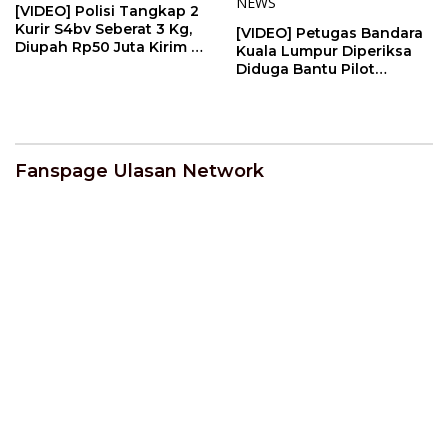
[VIDEO] Polisi Tangkap 2
Kurir S4bv Seberat 3 Kg,
[VIDEO] Petugas Bandara
Diupah Rp50 Juta Kirim Ke
Kuala Lumpur Diperiksa
Jambi | U-NEWS
Diduga Bantu Pilot
Selundupkan Ekst4s1 | U-
NEWS
Fanspage Ulasan Network