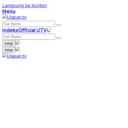
Langsung ke konten
Menu
Indeks
Official UTV
tutup
tutup