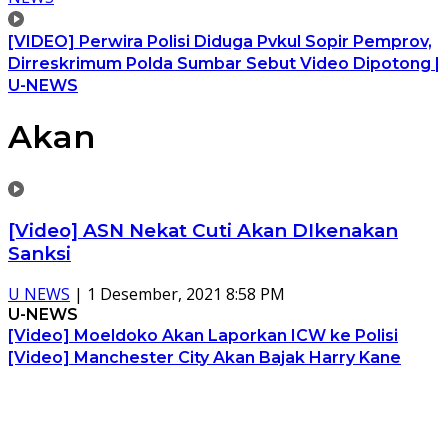
[VIDEO] Perwira Polisi Diduga Pvkul Sopir Pemprov,
Dirreskrimum Polda Sumbar Sebut Video Dipotong |
U-NEWS
Akan
[Video] ASN Nekat Cuti Akan DIkenakan
Sanksi
U NEWS
|
1 Desember, 2021 8:58 PM
U-NEWS
[Video] Moeldoko Akan Laporkan ICW ke Polisi
[Video] Manchester City Akan Bajak Harry Kane