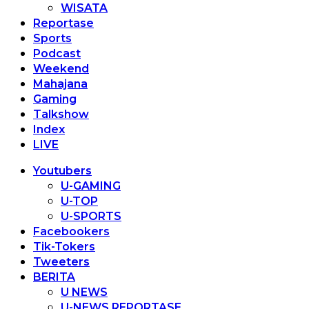
WISATA
Reportase
Sports
Podcast
Weekend
Mahajana
Gaming
Talkshow
Index
LIVE
Youtubers
U-GAMING
U-TOP
U-SPORTS
Facebookers
Tik-Tokers
Tweeters
BERITA
U NEWS
U-NEWS REPORTASE