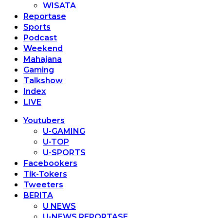
WISATA
Reportase
Sports
Podcast
Weekend
Mahajana
Gaming
Talkshow
Index
LIVE
Youtubers
U-GAMING
U-TOP
U-SPORTS
Facebookers
Tik-Tokers
Tweeters
BERITA
U NEWS
U-NEWS REPORTASE