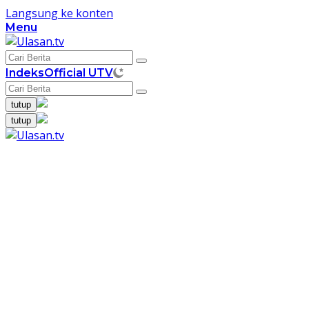
Langsung ke konten
Menu
Indeks
Official UTV
tutup
tutup